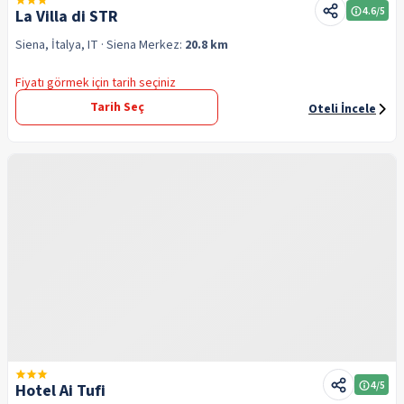
4.6
/5
La Villa di STR
Siena, İtalya, IT
· Siena
Merkez:
20.8 km
Fiyatı görmek için tarih seçiniz
Tarih Seç
Oteli İncele
4
/5
Hotel Ai Tufi