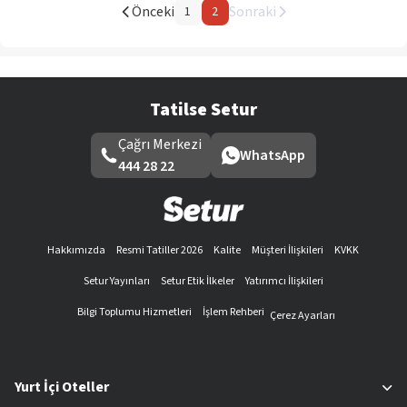
Önceki
Sonraki
1
2
Tatilse Setur
Çağrı Merkezi
WhatsApp
444 28 22
Hakkımızda
Resmi Tatiller 2026
Kalite
Müşteri İlişkileri
KVKK
Setur Yayınları
Setur Etik İlkeler
Yatırımcı İlişkileri
Bilgi Toplumu Hizmetleri
İşlem Rehberi
Çerez Ayarları
Yurt İçi Oteller