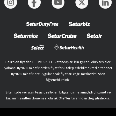
Belirtilen fiyatlar T.C. ve K.K.T.C. vatandaşları için geçerli olup tesisler
yabancı uyruklu misafirlerden fiyat farkı talep edebilmektedir. Yabancı
uyruklu misafirlere uygulanacak fiyatları çağrı merkezimizden
öğrenebilirsiniz.
Sitemizde yer alan tesis özellikleri bilgilendirme amaçlıdır, hizmet ve
kullanım saatleri dönemsel olarak Otel’ler tarafından değişitirilebilir.