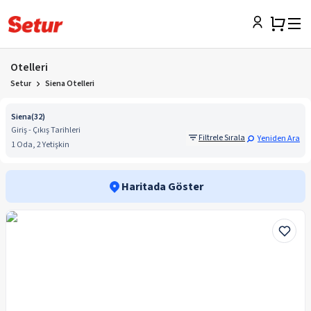
Otelleri
Setur
Siena Otelleri
Siena
(
32
)
Giriş - Çıkış Tarihleri
Filtrele Sırala
Yeniden Ara
1 Oda, 2 Yetişkin
Haritada Göster