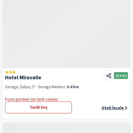
4.6
/5
Hotel Miravalle
Soraga, İtalya, IT
· Soraga
Merkez:
0.4 km
Fiyatı görmek için tarih seçiniz
Tarih Seç
Oteli İncele