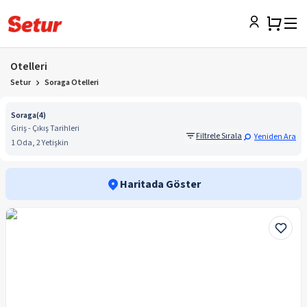
Otelleri
Setur
Soraga Otelleri
Soraga
(
4
)
Giriş - Çıkış Tarihleri
Filtrele Sırala
Yeniden Ara
1 Oda, 2 Yetişkin
Haritada Göster