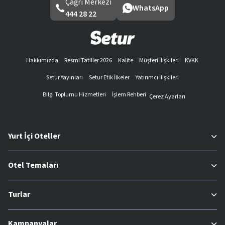
Çağrı Merkezi
WhatsApp
444 28 22
Hakkımızda
Resmi Tatiller 2026
Kalite
Müşteri İlişkileri
KVKK
Setur Yayınları
Setur Etik İlkeler
Yatırımcı İlişkileri
Bilgi Toplumu Hizmetleri
İşlem Rehberi
Çerez Ayarları
Yurt İçi Oteller
Otel Temaları
Turlar
Kampanyalar