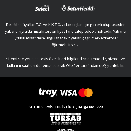
Belirtilen fiyatlar T.C. ve K.K.T.C. vatandaşları için geçerli olup tesisler
yabancı uyruklu misafirlerden fiyat farkı talep edebilmektedir. Yabancı
uyruklu misafirlere uygulanacak fiyatları çağrı merkezimizden
öğrenebilirsiniz.
Sitemizde yer alan tesis özellikleri bilgilendirme amaçlıdır, hizmet ve
kullanım saatleri dönemsel olarak Otel’ler tarafından değişitirilebilir.
SETUR SERVİS TURİSTİK A.Ş
Belge No: 728