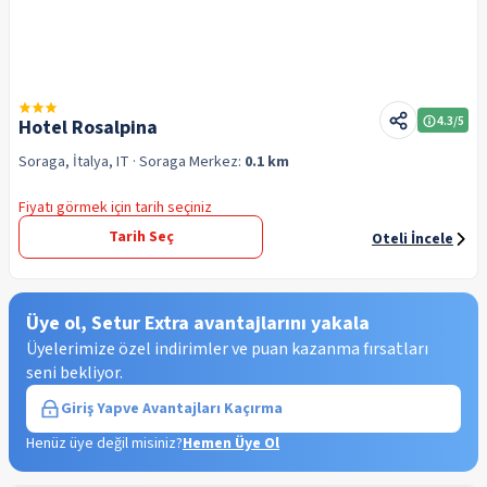
4.3
/5
Hotel Rosalpina
Soraga, İtalya, IT
· Soraga
Merkez:
0.1 km
Fiyatı görmek için tarih seçiniz
Tarih Seç
Oteli İncele
Üye ol, Setur Extra avantajlarını yakala
Üyelerimize özel indirimler ve puan kazanma fırsatları
seni bekliyor.
Giriş Yap
ve Avantajları Kaçırma
Henüz üye değil misiniz?
Hemen Üye Ol