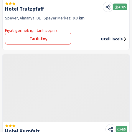
4.3
/5
Hotel Trutzpfaff
Speyer, Almanya, DE
· Speyer
Merkez:
0.3 km
Fiyatı görmek için tarih seçiniz
Tarih Seç
Oteli İncele
4
/5
Hotel Kurpfalz