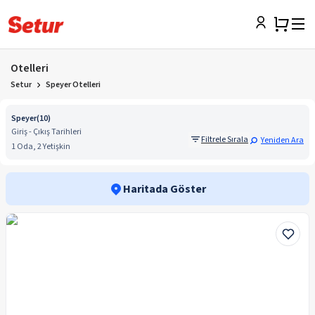
Otelleri
Setur
Speyer Otelleri
Speyer
(
10
)
Giriş - Çıkış Tarihleri
Filtrele Sırala
Yeniden Ara
1 Oda, 2 Yetişkin
Haritada Göster