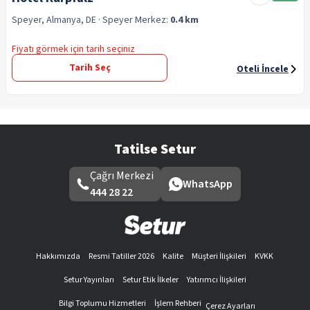
Speyer, Almanya, DE
· Speyer
Merkez:
0.4 km
Fiyatı görmek için tarih seçiniz
Tarih Seç
Oteli İncele
Tatilse Setur
Çağrı Merkezi
WhatsApp
444 28 22
Hakkımızda
Resmi Tatiller 2026
Kalite
Müşteri İlişkileri
KVKK
Setur Yayınları
Setur Etik İlkeler
Yatırımcı İlişkileri
Bilgi Toplumu Hizmetleri
İşlem Rehberi
Çerez Ayarları