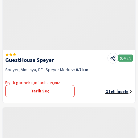
4.5
/5
GuestHouse Speyer
Speyer, Almanya, DE
· Speyer
Merkez:
0.7 km
Fiyatı görmek için tarih seçiniz
Tarih Seç
Oteli İncele