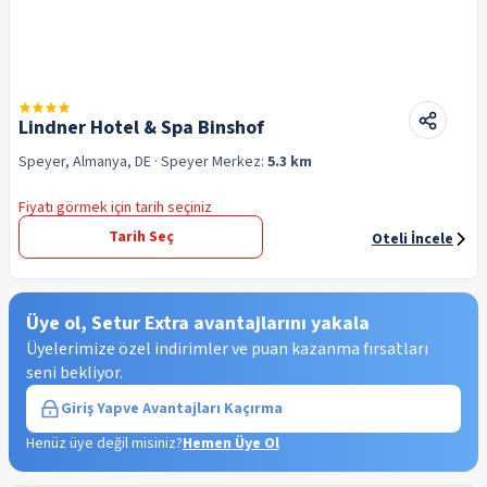
Lindner Hotel & Spa Binshof
Speyer, Almanya, DE
· Speyer
Merkez:
5.3 km
Fiyatı görmek için tarih seçiniz
Tarih Seç
Oteli İncele
Üye ol, Setur Extra avantajlarını yakala
Üyelerimize özel indirimler ve puan kazanma fırsatları
seni bekliyor.
Giriş Yap
ve Avantajları Kaçırma
Henüz üye değil misiniz?
Hemen Üye Ol