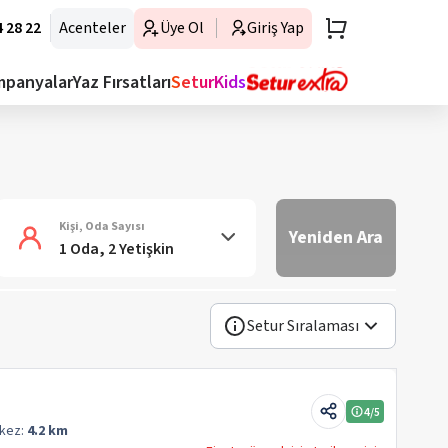
 28 22
Acenteler
Üye Ol
Giriş Yap
mpanyalar
Yaz Fırsatları
SeturKids
Kişi, Oda Sayısı
Yeniden Ara
1 Oda, 2 Yetişkin
Setur Sıralaması
4
/5
kez:
4.2 km