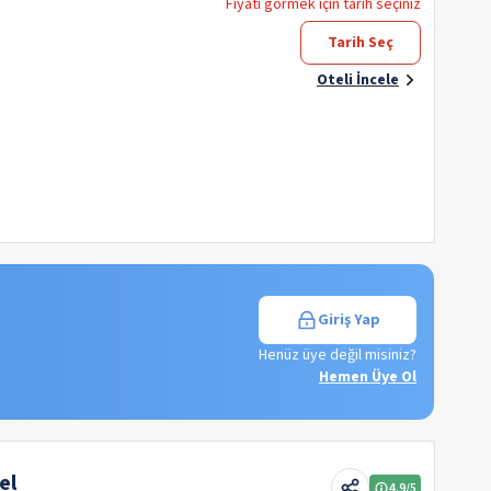
Fiyatı görmek için tarih seçiniz
Tarih Seç
Oteli İncele
Giriş Yap
Henüz üye değil misiniz?
Hemen Üye Ol
el
4.9
/5