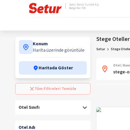
Setur Servis Turistik A.Ş.
Belge No: 728
Stege Oteller
Konum
Setur
Stege Otelle
Harita üzerinde görüntüle
Otel / Ko
Haritada Göster
Tüm Filtreleri Temizle
Otel Sınıfı
Otel Adı