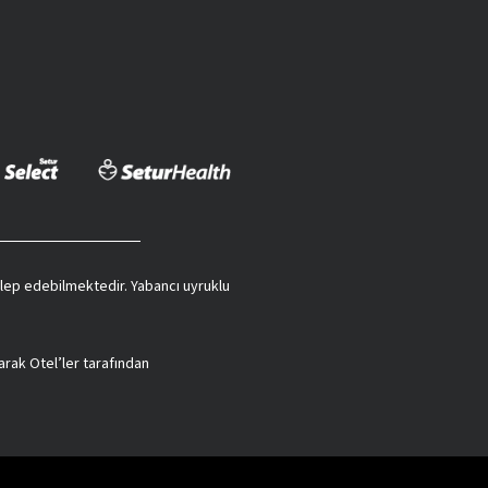
 talep edebilmektedir. Yabancı uyruklu
arak Otel’ler tarafından