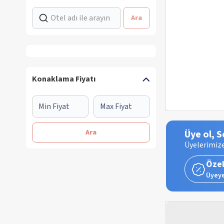
Ara
Konaklama Fiyatı
Ara
Üye ol, S
Üyelerimize
Özel
Üyeye