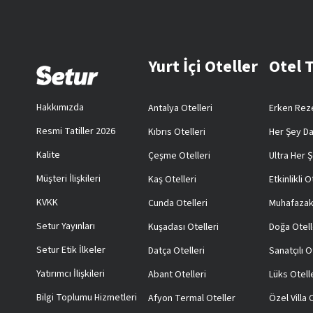
Yurt İçi Oteller
Otel 
Hakkımızda
Antalya Otelleri
Erken Reze
Resmi Tatiller 2026
Kıbrıs Otelleri
Her Şey Da
Kalite
Çeşme Otelleri
Ultra Her Ş
Müşteri İlişkileri
Kaş Otelleri
Etkinlikli O
KVKK
Cunda Otelleri
Muhafazak
Setur Yayınları
Kuşadası Otelleri
Doğa Otell
Setur Etik İlkeler
Datça Otelleri
Sanatçılı O
Yatırımcı İlişkileri
Abant Otelleri
Lüks Otell
Bilgi Toplumu Hizmetleri
Afyon Termal Oteller
Özel Villa