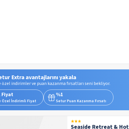
etur Extra avantajlarını yakala
 özel indirimler ve puan kazanma fırsatları seni bekliyor.
 Fiyat
%1
 Özel İndirimli Fiyat
Setur Puan Kazanma Fırsatı
Seaside Retreat & Hot