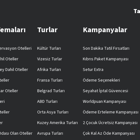
Ta
Temaları
Turlar
Kampanyalar
rvasyon Otelleri
Kültür Turları
Son Dakika Tatil Fırsatları
hil Oteller
Vizesiz Turlar
Kıbrıs Paket Kampanyası
ey Dahil Oteller
Afrika Turları
Setur Extra
teller
Fransa Turları
Ödeme Seçenekleri
ar Oteller
Belgrad Turları
Seyahat İptal Güvencesi
eri
ABD Turları
Worldpuan Kampanyası
teller
Orta Asya Turları
Ödeme Erteleme Kampanyası
er
Kuzey Amerika Turları
2 Çocuk Ücretsiz Kampanyası
 Odası Olan Oteller
Avrupa Turları
Çok Kal Az Öde Kampanyası