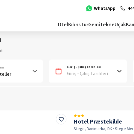
WhatsApp
444
Otel
Kıbrıs
Tur
Gemi
Tekne
Uçak
Ka
i
ri
Giriş - Çıkış Tarihleri
num
Giriş - Çıkış Tarihleri
Hotel Præstekilde
Stege, Danimarka, DK
· Stege
Mer