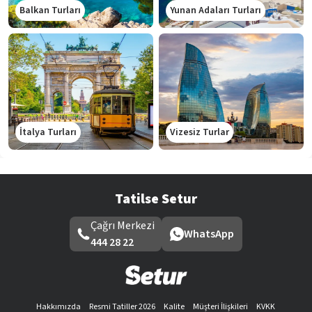
Balkan Turları
Yunan Adaları Turları
İtalya Turları
Vizesiz Turlar
Tatilse Setur
Çağrı Merkezi
WhatsApp
444 28 22
Hakkımızda
Resmi Tatiller 2026
Kalite
Müşteri İlişkileri
KVKK