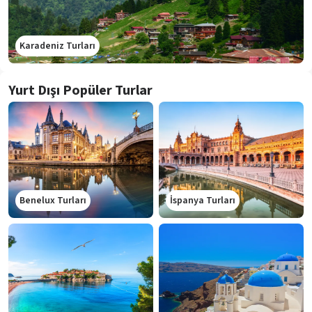
Karadeniz Turları
Yurt Dışı Popüler Turlar
Benelux Turları
İspanya Turları