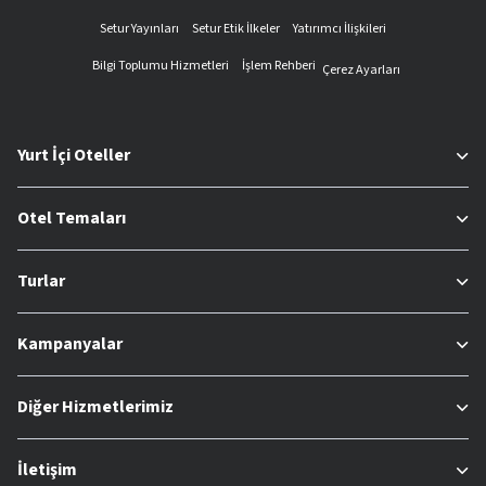
Setur Yayınları
Setur Etik İlkeler
Yatırımcı İlişkileri
Bilgi Toplumu Hizmetleri
İşlem Rehberi
Çerez Ayarları
Yurt İçi Oteller
Otel Temaları
Turlar
Kampanyalar
Diğer Hizmetlerimiz
İletişim