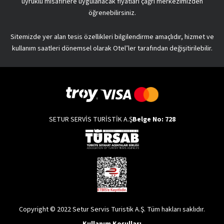
uyruklu misafirlere uygulanacak fiyatları çağrı merkezimizden
öğrenebilirsiniz.
Sitemizde yer alan tesis özellikleri bilgilendirme amaçlıdır, hizmet ve
kullanım saatleri dönemsel olarak Otel’ler tarafından değişitirilebilir.
SETUR SERVİS TURİSTİK A.Ş
Belge No: 728
Copyright © 2022 Setur Servis Turistik A.Ş. Tüm hakları saklıdır.