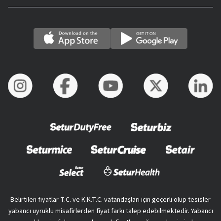
Belirtilen fiyatlar T.C. ve K.K.T.C. vatandaşları için geçerli olup tesisler
yabancı uyruklu misafirlerden fiyat farkı talep edebilmektedir. Yabancı