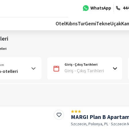
WhatsApp
444
Otel
Kıbrıs
Tur
Gemi
Tekne
Uçak
Ka
leri
lleri
Giriş - Çıkış Tarihleri
num
Giriş - Çıkış Tarihleri
MARGI Plan B Aparta
Szczecin, Polonya, PL
· Szczecin