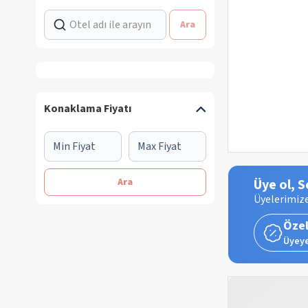
Ara
Konaklama Fiyatı
Ara
Üye ol, S
Üyelerimize
Özel
Üyeye