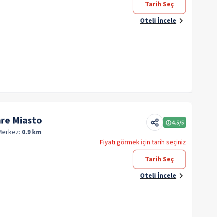
Tarih Seç
Oteli İncele
are Miasto
4.5
/5
Merkez:
0.9 km
Fiyatı görmek için tarih seçiniz
Tarih Seç
Oteli İncele