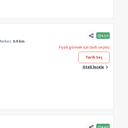
4.1
/5
Merkez:
0.9 km
Fiyatı görmek için tarih seçiniz
Tarih Seç
Oteli İncele
4.4
/5