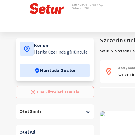
Setur Servis Turistik A.Ş.
Belge No: 728
Szczecin Otel
Konum
Setur
Szczecin Ote
Harita üzerinde görüntüle
Otel / Ko
Haritada Göster
Tüm Filtreleri Temizle
Otel Sınıfı
Otel Adı