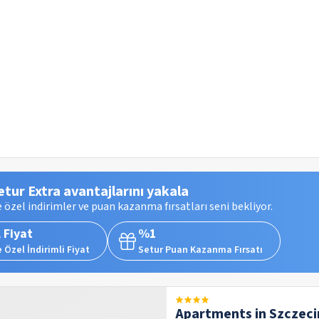
etur Extra avantajlarını yakala
 özel indirimler ve puan kazanma fırsatları seni bekliyor.
 Fiyat
%1
 Özel İndirimli Fiyat
Setur Puan Kazanma Fırsatı
Apartments in Szczeci