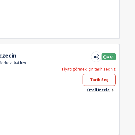
czecin
4.4
/5
Merkez:
0.4 km
Fiyatı görmek için tarih seçiniz
Tarih Seç
Oteli İncele