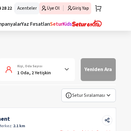
 28 22
Acenteler
Üye Ol
Giriş Yap
mpanyalar
Yaz Fırsatları
SeturKids
Kişi, Oda Sayısı
Yeniden Ara
1 Oda, 2 Yetişkin
Setur Sıralaması
ment
Merkez:
2.1 km