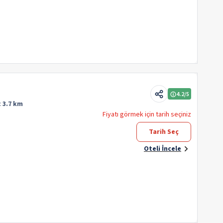
4.2
/5
:
3.7 km
Fiyatı görmek için tarih seçiniz
Tarih Seç
Oteli İncele