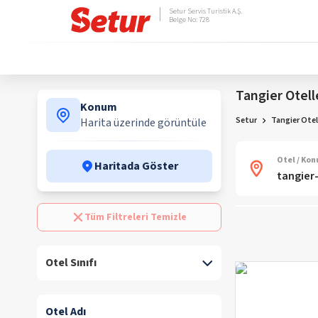
Setur Servis Turistik A.Ş.
Belge No: 728
Tangier Otell
Konum
Setur
Tangier Otel
Harita üzerinde görüntüle
Otel / Ko
Haritada Göster
Tüm Filtreleri Temizle
Otel Sınıfı
Otel Adı