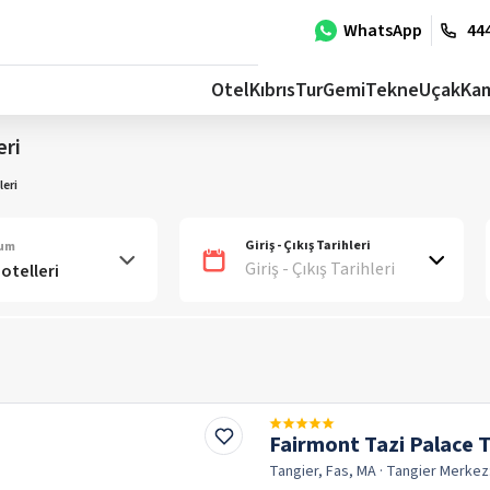
WhatsApp
444
Otel
Kıbrıs
Tur
Gemi
Tekne
Uçak
Ka
eri
leri
Giriş - Çıkış Tarihleri
num
Giriş - Çıkış Tarihleri
Fairmont Tazi Palace 
Tangier, Fas, MA
· Tangier
Merkez