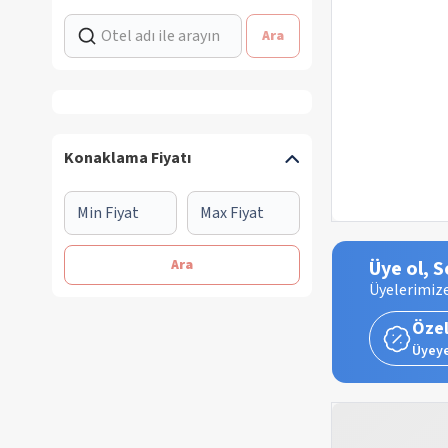
Ara
Konaklama Fiyatı
Ara
Üye ol, S
Üyelerimize
Özel
Üyeye