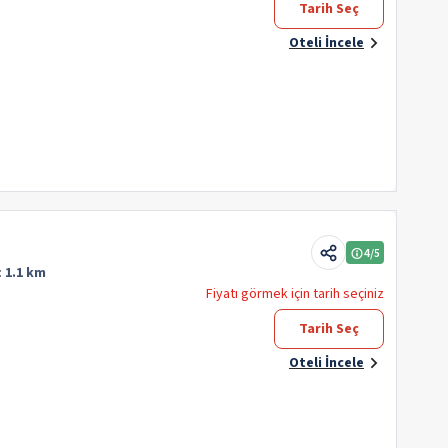
Tarih Seç
Oteli İncele
4
/5
:
1.1 km
Fiyatı görmek için tarih seçiniz
Tarih Seç
Oteli İncele