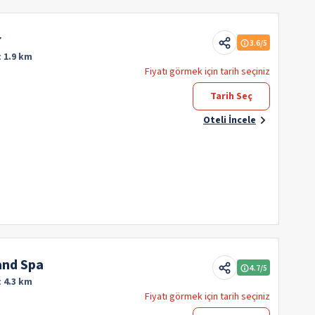
r
3.6
/5
:
1.9 km
Fiyatı görmek için tarih seçiniz
Tarih Seç
Oteli İncele
and Spa
4.7
/5
:
4.3 km
Fiyatı görmek için tarih seçiniz