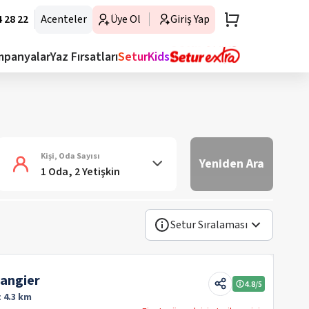
 28 22
Acenteler
Üye Ol
Giriş Yap
mpanyalar
Yaz Fırsatları
SeturKids
Kişi, Oda Sayısı
Yeniden Ara
1 Oda, 2 Yetişkin
Setur Sıralaması
Tangier
4.8
/5
:
4.3 km