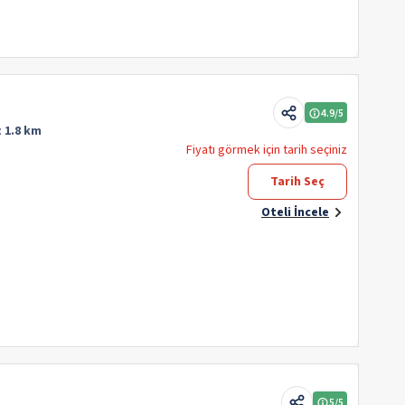
4.9
/5
:
1.8 km
Fiyatı görmek için tarih seçiniz
Tarih Seç
Oteli İncele
5
/5