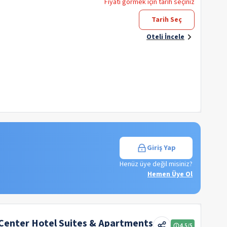
Fiyatı görmek için tarih seçiniz
Tarih Seç
Oteli İncele
Giriş Yap
Henüz üye değil misiniz?
Hemen Üye Ol
 Center Hotel Suites & Apartments
4.5
/5