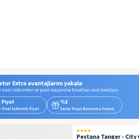
etur Extra avantajlarını yakala
 özel indirimler ve puan kazanma fırsatları seni bekliyor.
 Fiyat
%1
 Özel İndirimli Fiyat
Setur Puan Kazanma Fırsatı
Pestana Tanger - City