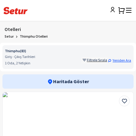
Otelleri
Setur
Thimphu Otelleri
Thimphu
(
83
)
Giriş - Çıkış Tarihleri
Filtrele Sırala
Yeniden Ara
1 Oda, 2 Yetişkin
Haritada Göster