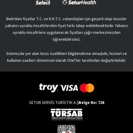
Belirtilen fiyatlar T.C. ve K.K.T.C. vatandaşları için geçerli olup tesisler
yabancı uyruklu misafirlerden fiyat farkı talep edebilmektedir. Yabancı
uyruklu misafirlere uygulanacak fiyatları çağrı merkezimizden
öğrenebilirsiniz.
Sitemizde yer alan tesis özellikleri bilgilendirme amaçlıdır, hizmet ve
kullanım saatleri dönemsel olarak Otel’ler tarafından değişitirilebilir.
SETUR SERVİS TURİSTİK A.Ş
Belge No: 728