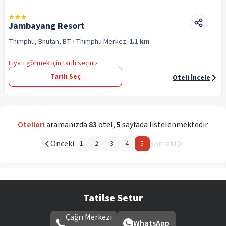
Jambayang Resort
Thimphu, Bhutan, BT
· Thimphu
Merkez:
1.1 km
Fiyatı görmek için tarih seçiniz
Tarih Seç
Oteli İncele
Otelleri
aramanızda
83
otel
,
5
sayfada listelenmektedir.
Önceki
Sonraki
1
2
3
4
5
Tatilse Setur
Çağrı Merkezi
WhatsApp