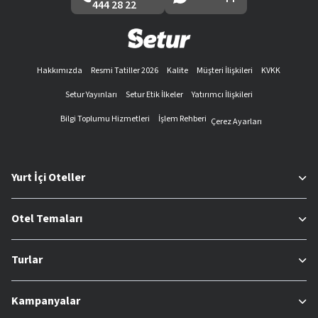
444 28 22
Hakkımızda
Resmi Tatiller 2026
Kalite
Müşteri İlişkileri
KVKK
Setur Yayınları
Setur Etik İlkeler
Yatırımcı İlişkileri
Bilgi Toplumu Hizmetleri
İşlem Rehberi
Çerez Ayarları
Yurt İçi Oteller
Otel Temaları
Turlar
Kampanyalar