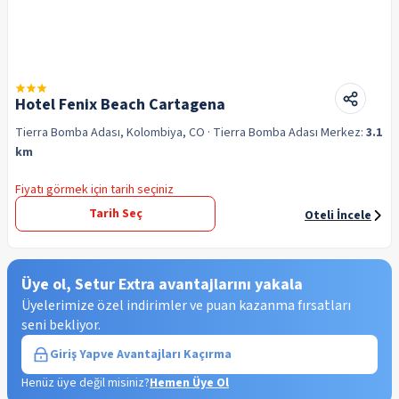
Hotel Fenix Beach Cartagena
Tierra Bomba Adası, Kolombiya, CO
· Tierra Bomba Adası
Merkez:
3.1
km
Fiyatı görmek için tarih seçiniz
Tarih Seç
Oteli İncele
Üye ol, Setur Extra avantajlarını yakala
Üyelerimize özel indirimler ve puan kazanma fırsatları
seni bekliyor.
Giriş Yap
ve Avantajları Kaçırma
Henüz üye değil misiniz?
Hemen Üye Ol