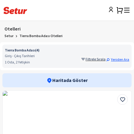
Otelleri
Setur
Tierra Bomba Adası Otelleri
Tierra Bomba Adası
(
4
)
Giriş - Çıkış Tarihleri
Filtrele Sırala
Yeniden Ara
1 Oda, 2 Yetişkin
Haritada Göster