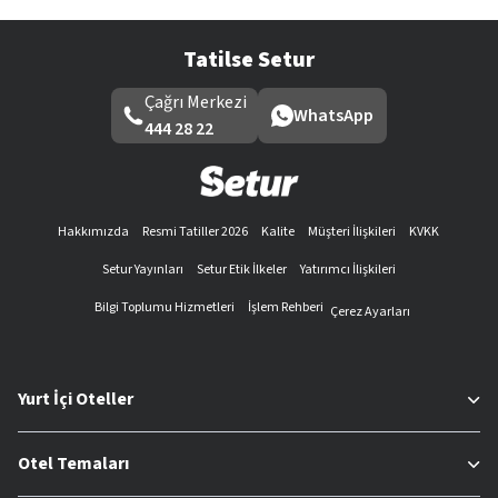
Tatilse Setur
Çağrı Merkezi
WhatsApp
444 28 22
Hakkımızda
Resmi Tatiller 2026
Kalite
Müşteri İlişkileri
KVKK
Setur Yayınları
Setur Etik İlkeler
Yatırımcı İlişkileri
Bilgi Toplumu Hizmetleri
İşlem Rehberi
Çerez Ayarları
Yurt İçi Oteller
Otel Temaları