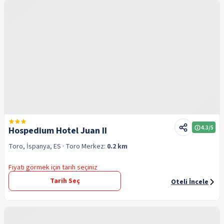
4.3
/5
Hospedium Hotel Juan II
Toro, İspanya, ES
· Toro
Merkez:
0.2 km
Fiyatı görmek için tarih seçiniz
Tarih Seç
Oteli İncele