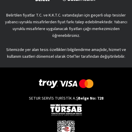
Belirtilen fiyatlar T.C. ve K.K.T.C. vatandaşları için geçerli olup tesisler
yabancı uyruklu misafirlerden fiyat farkı talep edebilmektedir. Yabancı
uyruklu misafirlere uygulanacak fiyatları çağrı merkezimizden
öğrenebilirsiniz.
Sitemizde yer alan tesis özellikleri bilgilendirme amaçlıdır, hizmet ve
kullanım saatleri dönemsel olarak Otel’ler tarafından değişitirilebilir.
SETUR SERVİS TURİSTİK A.Ş
Belge No: 728