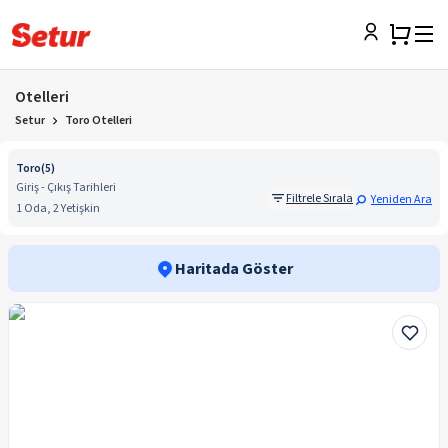
Otelleri
Setur
Toro Otelleri
Toro
(
5
)
Giriş - Çıkış Tarihleri
Filtrele Sırala
Yeniden Ara
1 Oda, 2 Yetişkin
Haritada Göster