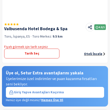
4.8
/5
Valbusenda Hotel Bodega & Spa
Toro, İspanya, ES
· Toro
Merkez:
9.5 km
Fiyatı görmek için tarih seçiniz
Tarih Seç
Oteli İncele
Üye ol, Setur Extra avantajlarını yakala
Üyelerimize özel indirimler ve puan kazanma fırsatları
seni bekliyor.
Giriş Yap
ve Avantajları Kaçırma
Henüz üye değil misiniz?
Hemen Üye Ol