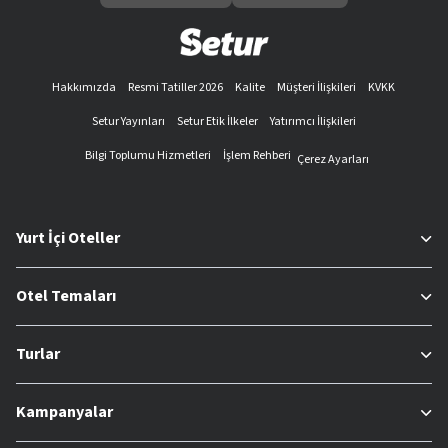
Hakkımızda
Resmi Tatiller 2026
Kalite
Müşteri İlişkileri
KVKK
Setur Yayınları
Setur Etik İlkeler
Yatırımcı İlişkileri
Bilgi Toplumu Hizmetleri
İşlem Rehberi
Çerez Ayarları
Yurt İçi Oteller
Otel Temaları
Turlar
Kampanyalar