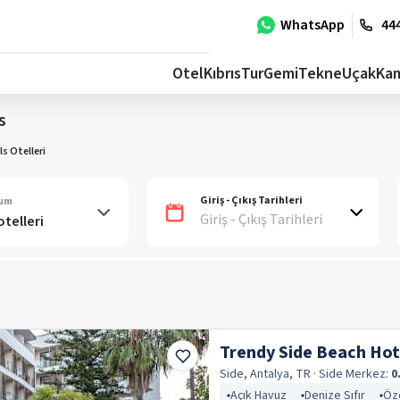
WhatsApp
444
Otel
Kıbrıs
Tur
Gemi
Tekne
Uçak
Ka
s
s Otelleri
Giriş - Çıkış Tarihleri
num
Giriş - Çıkış Tarihleri
Trendy Side Beach Hot
Side, Antalya, TR
· Side
Merkez:
0
Açık Havuz
Denize Sıfır
Öze