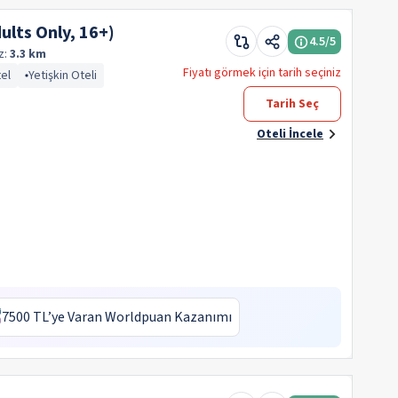
ults Only, 16+)
4.5
/5
z:
3.3 km
Fiyatı görmek için tarih seçiniz
tel
Yetişkin Oteli
Tarih Seç
Oteli İncele
7500 TL’ye Varan Worldpuan Kazanımı