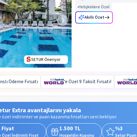
Yetişkinlere Özel
Akıllı Özet
SETUR Öneriyor
nslı Ödeme Fırsatı
‘e Özel 9 Taksit Fırsatı!
etur Extra avantajlarını yakala
 özel indirimler ve puan kazanma fırsatları seni bekliyor.
 Fiyat
1.500 TL
%3
 Özel İndirimli Fiyat
Hoşgeldin Kuponu
Setur Puan