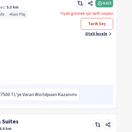
4.6
/5
kez:
5.3 km
Fiyatı görmek için tarih seçiniz
fır
Kum Plaj
Tarih Seç
Oteli İncele
7500 TL’ye Varan Worldpuan Kazanımı
 Suites
6.6 km