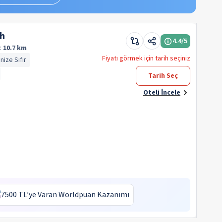
h
4.4
/5
:
10.7 km
Fiyatı görmek için tarih seçiniz
nize Sıfır
Tarih Seç
Oteli İncele
7500 TL’ye Varan Worldpuan Kazanımı