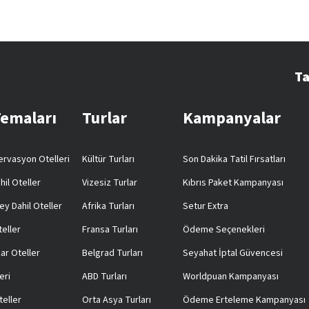
Ta
Temaları
Turlar
Kampanyalar
rvasyon Otelleri
Kültür Turları
Son Dakika Tatil Fırsatları
hil Oteller
Vizesiz Turlar
Kıbrıs Paket Kampanyası
ey Dahil Oteller
Afrika Turları
Setur Extra
teller
Fransa Turları
Ödeme Seçenekleri
ar Oteller
Belgrad Turları
Seyahat İptal Güvencesi
eri
ABD Turları
Worldpuan Kampanyası
teller
Orta Asya Turları
Ödeme Erteleme Kampanyası