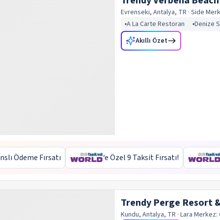
Trendy Verbena Beach
Evrenseki, Antalya, TR
· Side
Mer
A La Carte Restoran
Denize Sı
Akıllı Özet
nslı Ödeme Fırsatı
‘e Özel 9 Taksit Fırsatı!
Trendy Perge Resort &
Kundu, Antalya, TR
· Lara
Merkez: