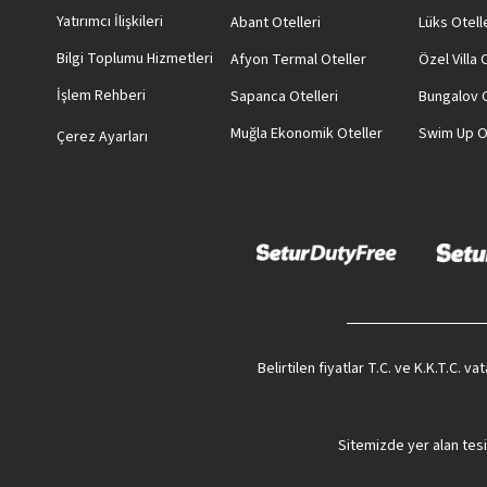
Yatırımcı İlişkileri
Abant Otelleri
Lüks Otell
Bilgi Toplumu Hizmetleri
Afyon Termal Oteller
Özel Villa
İşlem Rehberi
Sapanca Otelleri
Bungalov O
Muğla Ekonomik Oteller
Swim Up O
Çerez Ayarları
Belirtilen fiyatlar T.C. ve K.K.T.C. 
Sitemizde yer alan tesi