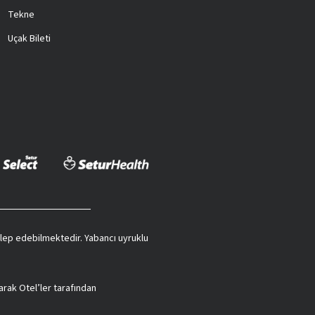
Tekne
Uçak Bileti
 talep edebilmektedir. Yabancı uyruklu
arak Otel’ler tarafından