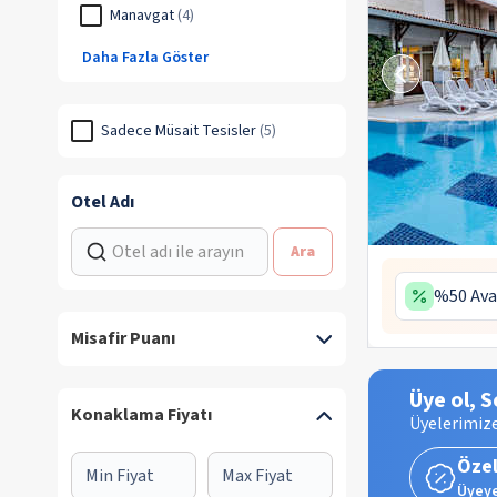
Manavgat
(
4
)
Daha Fazla Göster
Sadece Müsait Tesisler
(
5
)
Otel Adı
Ara
%50 Ava
Misafir Puanı
Üye ol, S
Konaklama Fiyatı
Üyelerimize
Özel
Üyeye