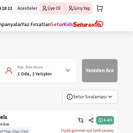
 28 22
Acenteler
Üye Ol
Giriş Yap
mpanyalar
Yaz Fırsatları
SeturKids
Kişi, Oda Sayısı
Yeniden Ara
1 Oda, 2 Yetişkin
Setur Sıralaması
els
4.4
/5
.6 km
Fiyatı görmek için tarih seçiniz
l Plajı Olan Otel