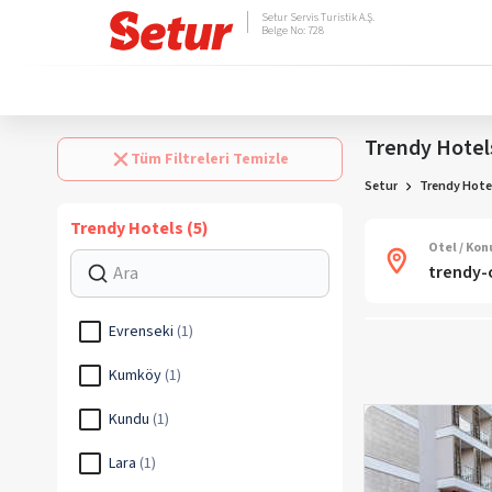
Setur Servis Turistik A.Ş.
Belge No: 728
Trendy Hotel
Tüm Filtreleri Temizle
Setur
Trendy Hotel
Trendy Hotels (5)
Otel / Ko
Evrenseki
(
1
)
Kumköy
(
1
)
Kundu
(
1
)
Lara
(
1
)