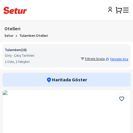
Otelleri
Setur
Tulamben Otelleri
Tulamben
(
16
)
Giriş - Çıkış Tarihleri
Filtrele Sırala
Yeniden Ara
1 Oda, 2 Yetişkin
Haritada Göster