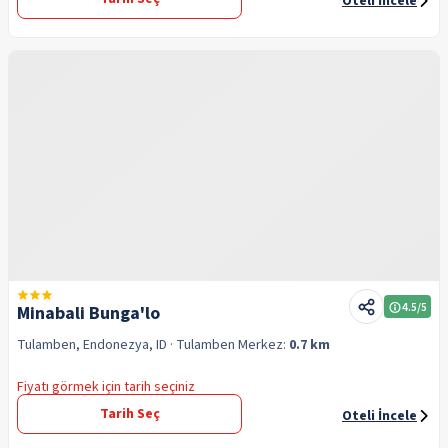
Oteli İncele
4.5
/5
Minabali Bunga'lo
Tulamben, Endonezya, ID
· Tulamben
Merkez:
0.7 km
Fiyatı görmek için tarih seçiniz
Tarih Seç
Oteli İncele