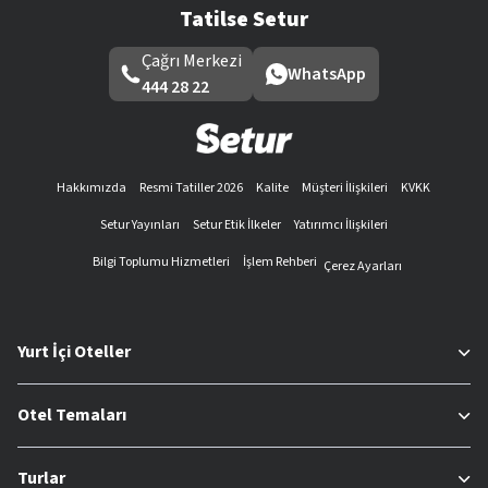
Tatilse Setur
Çağrı Merkezi
WhatsApp
444 28 22
Hakkımızda
Resmi Tatiller 2026
Kalite
Müşteri İlişkileri
KVKK
Setur Yayınları
Setur Etik İlkeler
Yatırımcı İlişkileri
Bilgi Toplumu Hizmetleri
İşlem Rehberi
Çerez Ayarları
Yurt İçi Oteller
Otel Temaları
Turlar