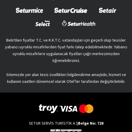
Belirtilen fiyatlar T.C. ve K.K.T.C. vatandaşları için geçerli olup tesisler
yabancı uyruklu misafirlerden fiyat farkı talep edebilmektedir. Yabancı
uyruklu misafirlere uygulanacak fiyatları çağrı merkezimizden
öğrenebilirsiniz.
Sitemizde yer alan tesis özellikleri bilgilendirme amaçlıdır, hizmet ve
kullanım saatleri dönemsel olarak Otel’ler tarafından değişitirilebilir.
SETUR SERVİS TURİSTİK A.Ş
Belge No: 728