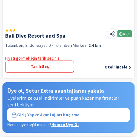
4.7
/5
Bali Dive Resort and Spa
Tulamben, Endonezya, ID
· Tulamben
Merkez:
2.4 km
Fiyatı görmek için tarih seçiniz
Tarih Seç
Oteli İncele
Üye ol, Setur Extra avantajlarını yakala
Üyelerimize özel indirimler ve puan kazanma fırsatları
seni bekliyor.
Giriş Yap
ve Avantajları Kaçırma
Henüz üye değil misiniz?
Hemen Üye Ol