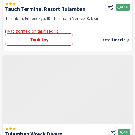
4.5
/5
Tauch Terminal Resort Tulamben
Tulamben, Endonezya, ID
· Tulamben
Merkez:
0.1 km
Fiyatı görmek için tarih seçiniz
Tarih Seç
Oteli İncele
4
/5
Tulamben Wreck Divers