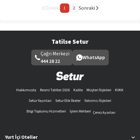
Önceki
Sonraki
1
2
Tatilse Setur
Çağrı Merkezi
WhatsApp
444 28 22
Hakkımızda
Resmi Tatiller 2026
Kalite
Müşteri İlişkileri
KVKK
Setur Yayınları
Setur Etik İlkeler
Yatırımcı İlişkileri
Bilgi Toplumu Hizmetleri
İşlem Rehberi
Çerez Ayarları
Yurt İçi Oteller