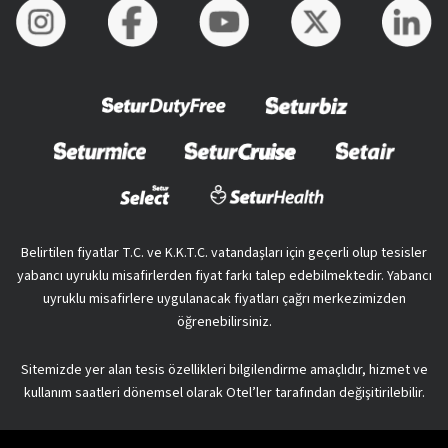
Belirtilen fiyatlar T.C. ve K.K.T.C. vatandaşları için geçerli olup tesisler
yabancı uyruklu misafirlerden fiyat farkı talep edebilmektedir. Yabancı
uyruklu misafirlere uygulanacak fiyatları çağrı merkezimizden
öğrenebilirsiniz.
Sitemizde yer alan tesis özellikleri bilgilendirme amaçlıdır, hizmet ve
kullanım saatleri dönemsel olarak Otel’ler tarafından değişitirilebilir.