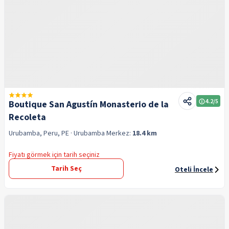
4.2
/5
Boutique San Agustín Monasterio de la
Recoleta
Urubamba, Peru, PE
· Urubamba
Merkez:
18.4 km
Fiyatı görmek için tarih seçiniz
Tarih Seç
Oteli İncele