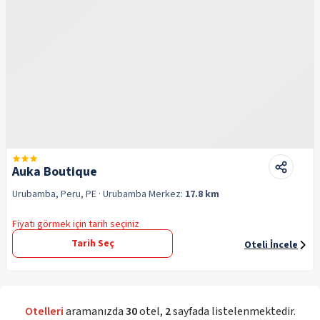
Auka Boutique
Urubamba, Peru, PE
· Urubamba
Merkez:
17.8 km
Fiyatı görmek için tarih seçiniz
Tarih Seç
Oteli İncele
Otelleri
aramanızda
30
otel
,
2
sayfada listelenmektedir.