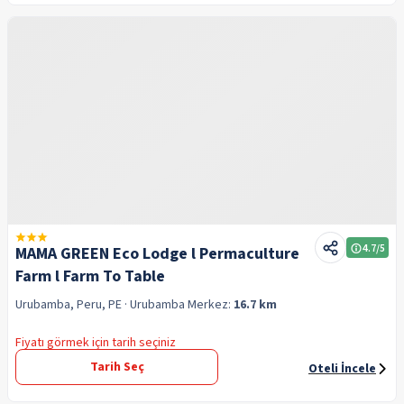
4.7
/5
MAMA GREEN Eco Lodge l Permaculture
Farm l Farm To Table
Urubamba, Peru, PE
· Urubamba
Merkez:
16.7 km
Fiyatı görmek için tarih seçiniz
Tarih Seç
Oteli İncele