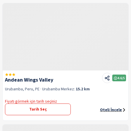
4.6
/5
Andean Wings Valley
Urubamba, Peru, PE
· Urubamba
Merkez:
15.2 km
Fiyatı görmek için tarih seçiniz
Tarih Seç
Oteli İncele