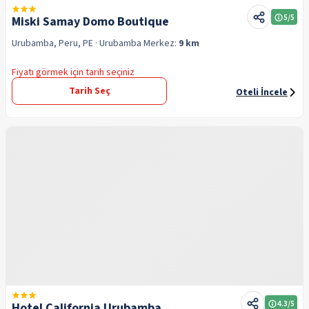
5
/5
Miski Samay Domo Boutique
Urubamba, Peru, PE
· Urubamba
Merkez:
9 km
Fiyatı görmek için tarih seçiniz
Tarih Seç
Oteli İncele
4.3
/5
Hotel California Urubamba