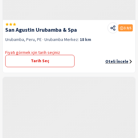
3.9
/5
San Agustin Urubamba & Spa
Urubamba, Peru, PE
· Urubamba
Merkez:
18 km
Fiyatı görmek için tarih seçiniz
Tarih Seç
Oteli İncele