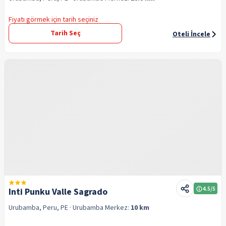
Fiyatı görmek için tarih seçiniz
Tarih Seç
Oteli İncele
4.5
/5
Inti Punku Valle Sagrado
Urubamba, Peru, PE
· Urubamba
Merkez:
10 km