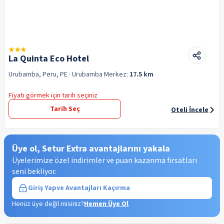
La Quinta Eco Hotel
Urubamba, Peru, PE
· Urubamba
Merkez:
17.5 km
Fiyatı görmek için tarih seçiniz
Tarih Seç
Oteli İncele
Üye ol, Setur Extra avantajlarını yakala
Üyelerimize özel indirimler ve puan kazanma fırsatları
seni bekliyor.
Giriş Yap
ve Avantajları Kaçırma
Henüz üye değil misiniz?
Hemen Üye Ol