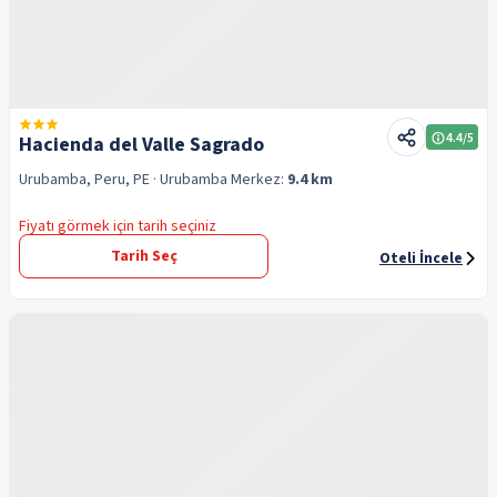
4.4
/5
Hacienda del Valle Sagrado
Urubamba, Peru, PE
· Urubamba
Merkez:
9.4 km
Fiyatı görmek için tarih seçiniz
Tarih Seç
Oteli İncele