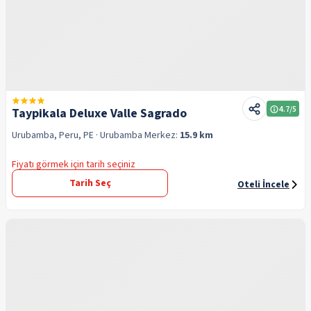
4.7
/5
Taypikala Deluxe Valle Sagrado
Urubamba, Peru, PE
· Urubamba
Merkez:
15.9 km
Fiyatı görmek için tarih seçiniz
Tarih Seç
Oteli İncele