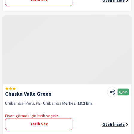
Tarih Seç
Oteli İncele
5
/5
Chaska Valle Green
Urubamba, Peru, PE
· Urubamba
Merkez:
18.2 km
Fiyatı görmek için tarih seçiniz
Tarih Seç
Oteli İncele