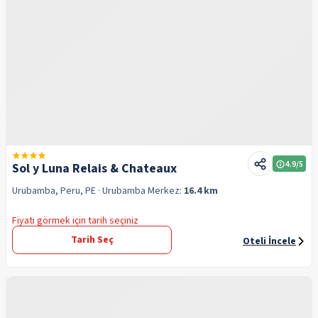
4.9
/5
Sol y Luna Relais & Chateaux
Urubamba, Peru, PE
· Urubamba
Merkez:
16.4 km
Fiyatı görmek için tarih seçiniz
Tarih Seç
Oteli İncele