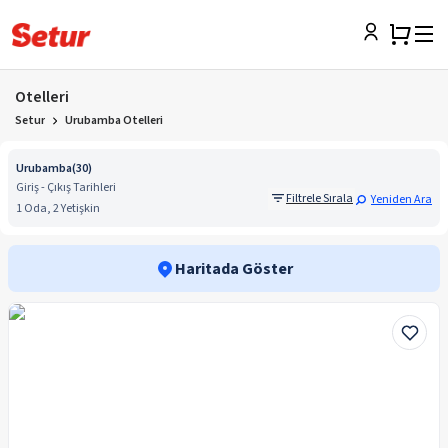
Otelleri
Setur
Urubamba Otelleri
Urubamba
(
30
)
Giriş - Çıkış Tarihleri
Filtrele Sırala
Yeniden Ara
1 Oda, 2 Yetişkin
Haritada Göster