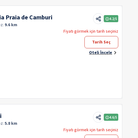
ia Praia de Camburi
4.2
/5
ez:
9.6 km
Fiyatı görmek için tarih seçiniz
Tarih Seç
Oteli İncele
i
4.6
/5
ez:
5.8 km
Fiyatı görmek için tarih seçiniz