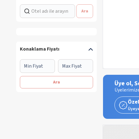
Ara
Konaklama Fiyatı
Ara
Üye ol, S
Üyelerimize
Özel
Üyeye