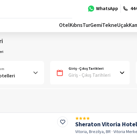
WhatsApp
444
Otel
Kıbrıs
Tur
Gemi
Tekne
Uçak
Ka
ri
eri
Giriş - Çıkış Tarihleri
num
Giriş - Çıkış Tarihleri
Sheraton Vitoria Hotel
Vitoria, Brezilya, BR
· Vitoria
Merk