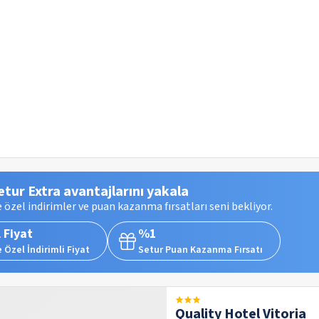
etur Extra avantajlarını yakala
 özel indirimler ve puan kazanma fırsatları seni bekliyor.
 Fiyat
%1
 Özel İndirimli Fiyat
Setur Puan Kazanma Fırsatı
Quality Hotel Vitoria