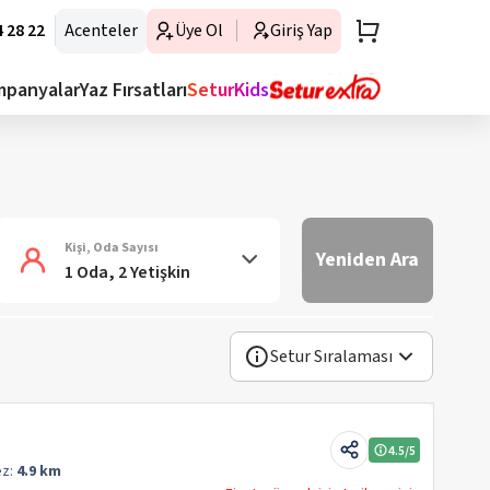
 28 22
Acenteler
Üye Ol
Giriş Yap
mpanyalar
Yaz Fırsatları
SeturKids
Kişi, Oda Sayısı
Yeniden Ara
1 Oda, 2 Yetişkin
Setur Sıralaması
4.5
/5
ez:
4.9 km