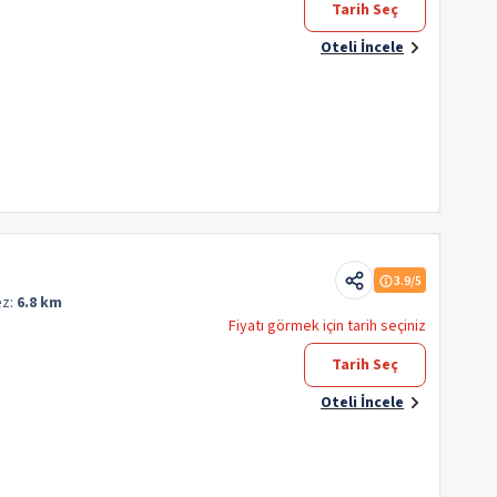
Tarih Seç
Oteli İncele
3.9
/5
ez:
6.8 km
Fiyatı görmek için tarih seçiniz
Tarih Seç
Oteli İncele