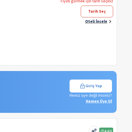
Fiyatı görmek için tarih seçiniz
Tarih Seç
Oteli İncele
Giriş Yap
Henüz üye değil misiniz?
Hemen Üye Ol
4.4
/5