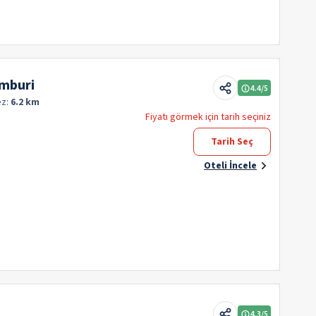
amburi
4.4
/5
ez:
6.2 km
Fiyatı görmek için tarih seçiniz
Tarih Seç
Oteli İncele
4.3
/5