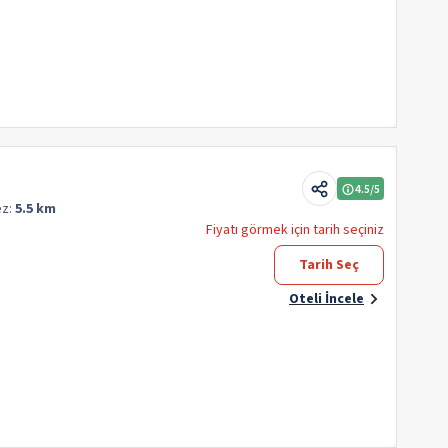
4.5
/5
ez:
5.5 km
Fiyatı görmek için tarih seçiniz
Tarih Seç
Oteli İncele