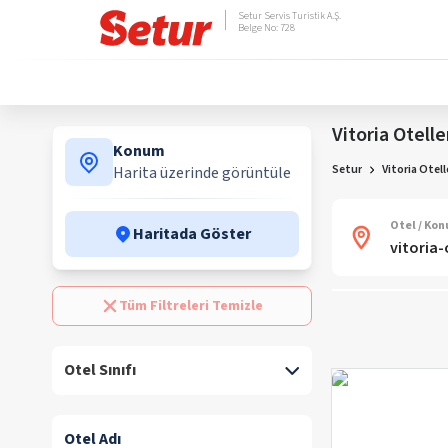
Setur Servis Turistik A.Ş.
Belge No: 728
Vitoria Otelle
Konum
Setur
Vitoria Otell
Harita üzerinde görüntüle
Otel / Ko
Haritada Göster
Tüm Filtreleri Temizle
Otel Sınıfı
Otel Adı