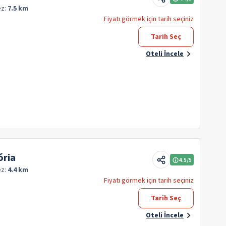
ez:
7.5 km
Fiyatı görmek için tarih seçiniz
Tarih Seç
Oteli İncele
ória
4.5
/5
ez:
4.4 km
Fiyatı görmek için tarih seçiniz
Tarih Seç
Oteli İncele