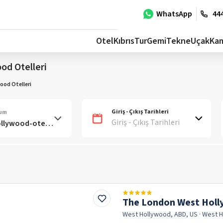
WhatsApp
444
Otel
Kıbrıs
Tur
Gemi
Tekne
Uçak
Ka
od Otelleri
ood Otelleri
Giriş - Çıkış Tarihleri
num
Giriş - Çıkış Tarihleri
The London West Holly
West Hollywood, ABD, US
· West 