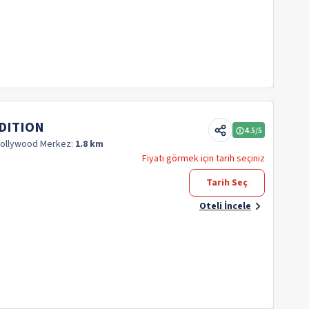
EDITION
4.5
/5
Hollywood
Merkez:
1.8 km
Fiyatı görmek için tarih seçiniz
Tarih Seç
Oteli İncele