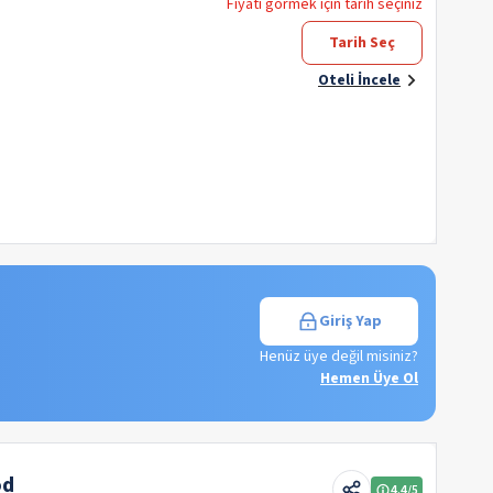
Fiyatı görmek için tarih seçiniz
Tarih Seç
Oteli İncele
Giriş Yap
Henüz üye değil misiniz?
Hemen Üye Ol
od
4.4
/5