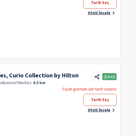
Tarih Seç
Oteli İncele
es, Curio Collection by Hilton
4.4
/5
Hollywood
Merkez:
0.5 km
Fiyatı görmek için tarih seçiniz
Tarih Seç
Oteli İncele