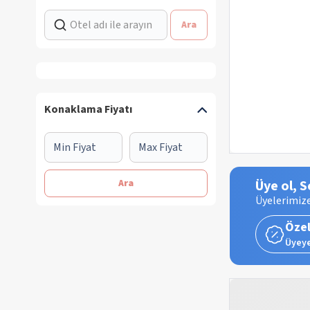
Ara
Konaklama Fiyatı
Ara
Üye ol, S
Üyelerimize
Özel
Üyeye