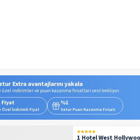
etur Extra avantajlarını yakala
 özel indirimler ve puan kazanma fırsatları seni bekliyor.
 Fiyat
%1
 Özel İndirimli Fiyat
Setur Puan Kazanma Fırsatı
1 Hotel West Hollywo