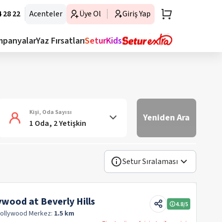
 28 22
Acenteler
Üye Ol
Giriş Yap
mpanyalar
Yaz Fırsatları
SeturKids
Kişi, Oda Sayısı
Yeniden Ara
1 Oda, 2 Yetişkin
Setur Sıralaması
wood at Beverly Hills
4.8
/5
Hollywood
Merkez:
1.5 km