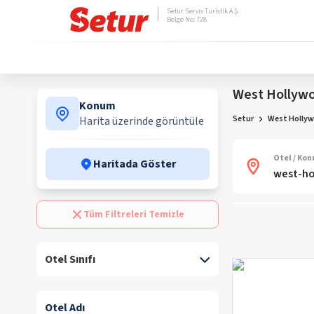
Setur Servis Turistik A.Ş.
Belge No: 728
West Hollywo
Konum
Setur
West Hollyw
Harita üzerinde görüntüle
Otel / Ko
Haritada Göster
Tüm Filtreleri Temizle
Otel Sınıfı
Otel Adı