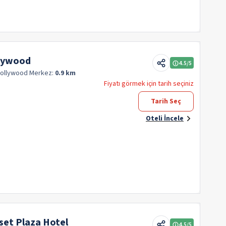
llywood
4.5
/5
Hollywood
Merkez:
0.9 km
Fiyatı görmek için tarih seçiniz
Tarih Seç
Oteli İncele
set Plaza Hotel
4.5
/5