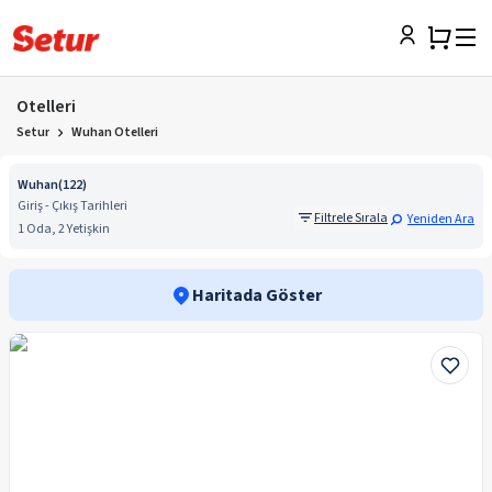
Otelleri
Setur
Wuhan Otelleri
Wuhan
(
122
)
Giriş - Çıkış Tarihleri
Filtrele Sırala
Yeniden Ara
1 Oda, 2 Yetişkin
Haritada Göster