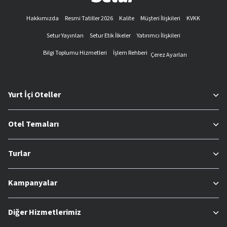
Hakkımızda
Resmi Tatiller 2026
Kalite
Müşteri İlişkileri
KVKK
Setur Yayınları
Setur Etik İlkeler
Yatırımcı İlişkileri
Bilgi Toplumu Hizmetleri
İşlem Rehberi
Çerez Ayarları
Yurt İçi Oteller
Otel Temaları
Turlar
Kampanyalar
Diğer Hizmetlerimiz