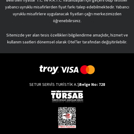
Belirtilen fiyatlar T.C. ve K.K.T.C. vatandaşları için geçerli olup tesisler
yabancı uyruklu misafirlerden fiyat farkı talep edebilmektedir. Yabancı
uyruklu misafirlere uygulanacak fiyatları çağrı merkezimizden
öğrenebilirsiniz.
Sitemizde yer alan tesis özellikleri bilgilendirme amaçlıdır, hizmet ve
kullanım saatleri dönemsel olarak Otel’ler tarafından değişitirilebilir.
SETUR SERVİS TURİSTİK A.Ş
Belge No: 728