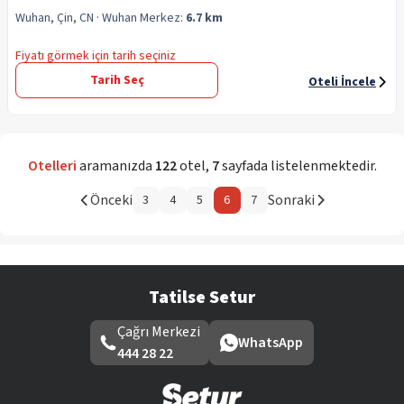
Wuhan, Çin, CN
· Wuhan
Merkez:
6.7 km
Fiyatı görmek için tarih seçiniz
Tarih Seç
Oteli İncele
Otelleri
aramanızda
122
otel
,
7
sayfada listelenmektedir.
Önceki
Sonraki
3
4
5
6
7
Tatilse Setur
Çağrı Merkezi
WhatsApp
444 28 22