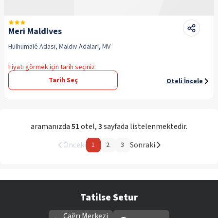
Meri Maldives
Hulhumalé Adası, Maldiv Adaları, MV
Fiyatı görmek için tarih seçiniz
Tarih Seç
Oteli İncele
aramanızda
51
otel
,
3
sayfada listelenmektedir.
Önceki
Sonraki
1
2
3
Tatilse Setur
Çağrı Merkezi