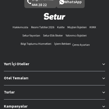
WhatsApp
444 28 22
Hakkımızda
Resmi Tatiller 2026
Kalite
Müşteri İlişkileri
KVKK
Setur Yayınları
Setur Etik İlkeler
Yatırımcı İlişkileri
Bilgi Toplumu Hizmetleri
İşlem Rehberi
Çerez Ayarları
Yurt İçi Oteller
Otel Temaları
Turlar
Kampanyalar