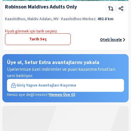
Robinson Maldives Adults Only
Kaashidhoo, Maldiv Adaları, MV
· Kaashidhoo
Merkez:
492.8 km
Fiyatı görmek için tarih seçiniz
Tarih Seç
Oteli İncele
Üye ol, Setur Extra avantajlarını yakala
Üyelerimize özel indirimler ve puan kazanma fırsatları
seni bekliyor.
Giriş Yap
ve Avantajları Kaçırma
Henüz üye değil misiniz?
Hemen Üye Ol