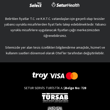
Belirtilen fiyatlar T.C. ve K.K.T.C. vatandaşları için geçerli olup tesisler
yabancı uyruklu misafirlerden fiyat farkı talep edebilmektedir. Yabancı
uyruklu misafirlere uygulanacak fiyatları çağrı merkezimizden
öğrenebilirsiniz.
Sitemizde yer alan tesis özellikleri bilgilendirme amaçlıdır, hizmet ve
kullanım saatleri dönemsel olarak Otel’ler tarafından değişitirilebilir.
SETUR SERVİS TURİSTİK A.Ş
Belge No: 728