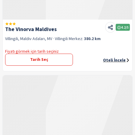
4.2
/5
The Vinorva Maldives
Villingili, Maldiv Adaları, MV
· Villingili
Merkez:
380.2 km
Fiyatı görmek için tarih seçiniz
Tarih Seç
Oteli İncele