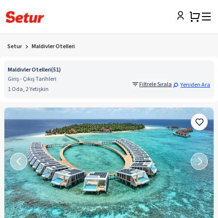
Setur
Maldivler Otelleri
Maldivler Otelleri
(
51
)
Giriş - Çıkış Tarihleri
Filtrele Sırala
Yeniden Ara
1 Oda, 2 Yetişkin