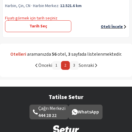
Harbin, Çin, CN
· Harbin
Merkez:
12.521.6 km
Fiyatı görmek için tarih seçiniz
Tarih Seç
Oteli İncele
Otelleri
aramanızda
56
otel
,
3
sayfada listelenmektedir.
Önceki
Sonraki
1
2
3
Tatilse Setur
Çağrı Merkezi
WhatsApp
444 28 22