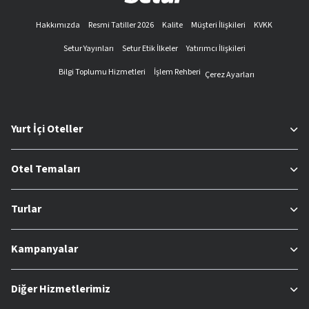
Hakkımızda
Resmi Tatiller 2026
Kalite
Müşteri İlişkileri
KVKK
Setur Yayınları
Setur Etik İlkeler
Yatırımcı İlişkileri
Bilgi Toplumu Hizmetleri
İşlem Rehberi
Çerez Ayarları
Yurt İçi Oteller
Otel Temaları
Turlar
Kampanyalar
Diğer Hizmetlerimiz