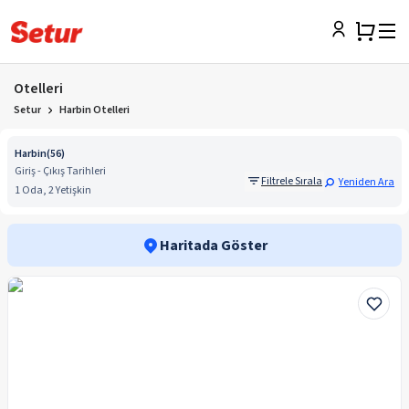
Otelleri
Setur
Harbin Otelleri
Harbin
(
56
)
Giriş - Çıkış Tarihleri
Filtrele Sırala
Yeniden Ara
1 Oda, 2 Yetişkin
Haritada Göster