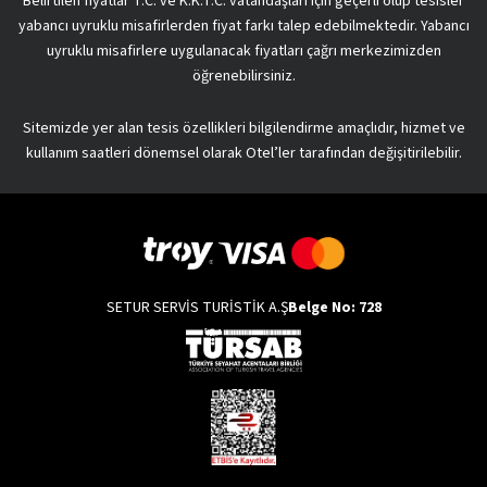
Belirtilen fiyatlar T.C. ve K.K.T.C. vatandaşları için geçerli olup tesisler
yabancı uyruklu misafirlerden fiyat farkı talep edebilmektedir. Yabancı
uyruklu misafirlere uygulanacak fiyatları çağrı merkezimizden
öğrenebilirsiniz.
Sitemizde yer alan tesis özellikleri bilgilendirme amaçlıdır, hizmet ve
kullanım saatleri dönemsel olarak Otel’ler tarafından değişitirilebilir.
SETUR SERVİS TURİSTİK A.Ş
Belge No: 728