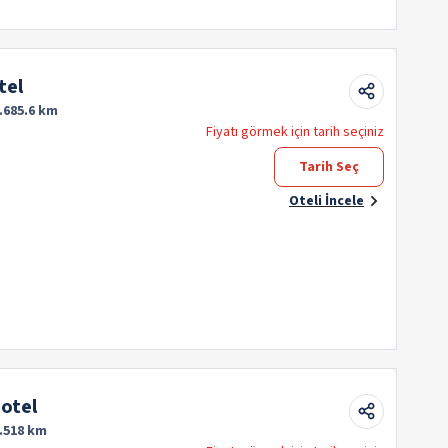
tel
.685.6 km
Fiyatı görmek için tarih seçiniz
Tarih Seç
Oteli İncele
otel
.518 km