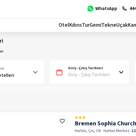
WhatsApp
444
Otel
Kıbrıs
Tur
Gemi
Tekne
Uçak
Ka
ri
eri
Giriş - Çıkış Tarihleri
num
Giriş - Çıkış Tarihleri
Bremen Sophia Church
Harbin, Çin, CN
· Harbin
Merkez:
12