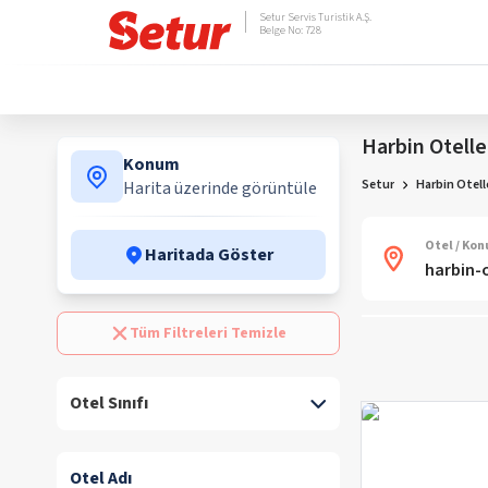
Setur Servis Turistik A.Ş.
Belge No: 728
Harbin Otelle
Konum
Setur
Harbin Otell
Harita üzerinde görüntüle
Otel / Ko
Haritada Göster
Tüm Filtreleri Temizle
Otel Sınıfı
Otel Adı