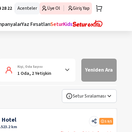
 28 22
Acenteler
Üye Ol
Giriş Yap
mpanyalar
Yaz Fırsatları
SeturKids
Kişi, Oda Sayısı
Yeniden Ara
1 Oda, 2 Yetişkin
Setur Sıralaması
 Hotel
3.9
/5
.523.2 km