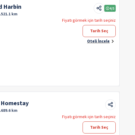
d Harbin
4
/5
.521.1 km
Fiyatı görmek için tarih seçiniz
Tarih Seç
Oteli İncele
n Homestay
.689.6 km
Fiyatı görmek için tarih seçiniz
Tarih Seç