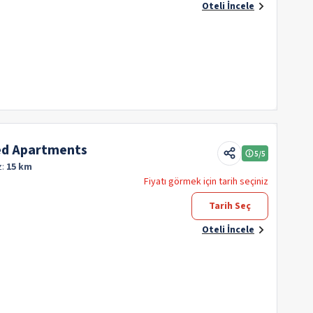
Oteli İncele
ed Apartments
5
/5
z:
15 km
Fiyatı görmek için tarih seçiniz
Tarih Seç
Oteli İncele