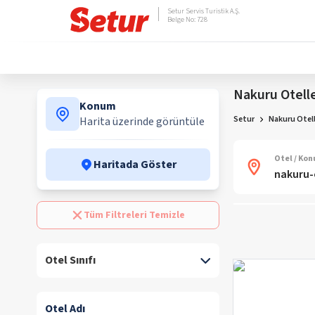
Setur Servis Turistik A.Ş.
Belge No: 728
Nakuru Otelle
Konum
Setur
Nakuru Otell
Harita üzerinde görüntüle
Otel / Ko
Haritada Göster
Tüm Filtreleri Temizle
Otel Sınıfı
Otel Adı