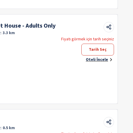
 House - Adults Only
z:
3.3 km
Fiyatı görmek için tarih seçiniz
Tarih Seç
Oteli İncele
z:
0.5 km