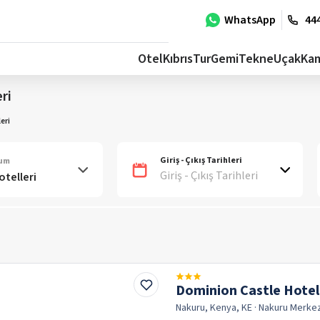
WhatsApp
444
Otel
Kıbrıs
Tur
Gemi
Tekne
Uçak
Ka
ri
eri
Giriş - Çıkış Tarihleri
num
Giriş - Çıkış Tarihleri
Dominion Castle Hotel
Nakuru, Kenya, KE
· Nakuru
Merke