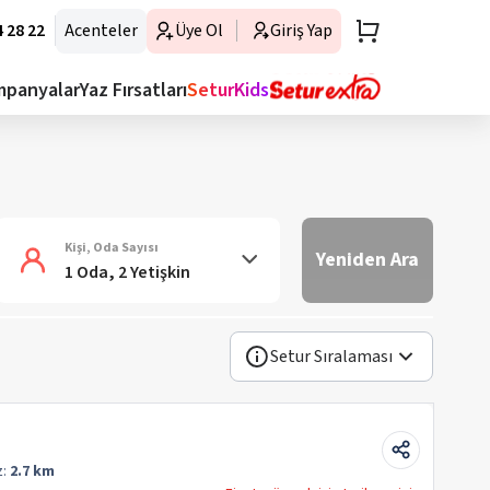
 28 22
Acenteler
Üye Ol
Giriş Yap
mpanyalar
Yaz Fırsatları
SeturKids
Kişi, Oda Sayısı
Yeniden Ara
1 Oda, 2 Yetişkin
Setur Sıralaması
z:
2.7 km