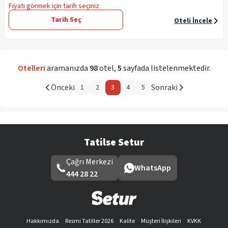
Fiyatı görmek için tarih seçiniz
Tarih Seç
Oteli İncele
Otelleri
aramanızda
98
otel
,
5
sayfada listelenmektedir.
Önceki
Sonraki
1
2
3
4
5
Tatilse Setur
Çağrı Merkezi
WhatsApp
444 28 22
Hakkımızda
Resmi Tatiller 2026
Kalite
Müşteri İlişkileri
KVKK