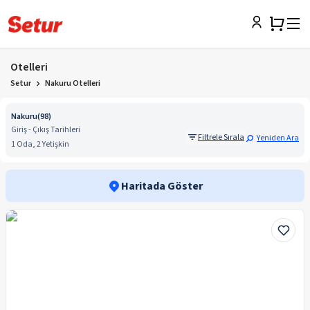
Otelleri
Setur
Nakuru Otelleri
Nakuru
(
98
)
Giriş - Çıkış Tarihleri
Filtrele Sırala
Yeniden Ara
1 Oda, 2 Yetişkin
Haritada Göster