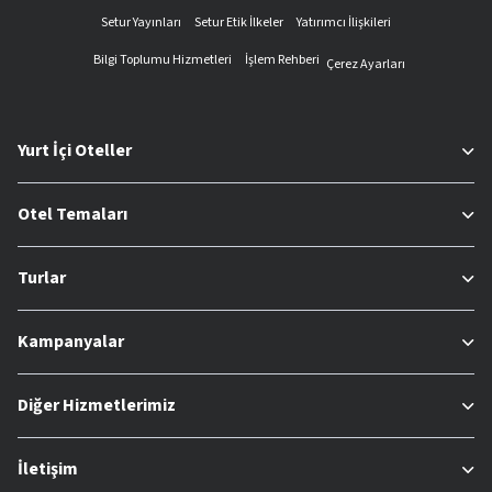
Setur Yayınları
Setur Etik İlkeler
Yatırımcı İlişkileri
Bilgi Toplumu Hizmetleri
İşlem Rehberi
Çerez Ayarları
Yurt İçi Oteller
Otel Temaları
Turlar
Kampanyalar
Diğer Hizmetlerimiz
İletişim