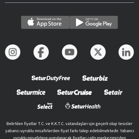
Belirtilen fiyatlar T.C. ve K.K.T.C. vatandaşları için geçerli olup tesisler
yabancı uyruklu misafirlerden fiyat farkı talep edebilmektedir. Yabancı
uyruklu misafirlere uygulanacak fiyatları çağrı merkezimizden