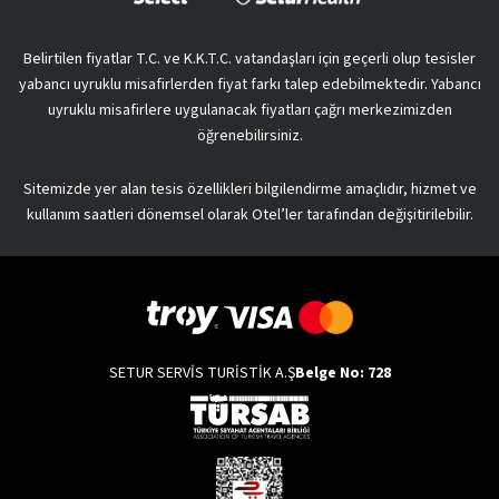
Belirtilen fiyatlar T.C. ve K.K.T.C. vatandaşları için geçerli olup tesisler
yabancı uyruklu misafirlerden fiyat farkı talep edebilmektedir. Yabancı
uyruklu misafirlere uygulanacak fiyatları çağrı merkezimizden
öğrenebilirsiniz.
Sitemizde yer alan tesis özellikleri bilgilendirme amaçlıdır, hizmet ve
kullanım saatleri dönemsel olarak Otel’ler tarafından değişitirilebilir.
SETUR SERVİS TURİSTİK A.Ş
Belge No: 728