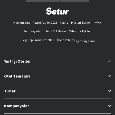
Hakkımızda
Resmi Tatiller 2026
Kalite
Müşteri İlişkileri
KVKK
Setur Yayınları
Setur Etik İlkeler
Yatırımcı İlişkileri
Bilgi Toplumu Hizmetleri
İşlem Rehberi
Çerez Ayarları
Yurt İçi Oteller
Otel Temaları
Turlar
Kampanyalar