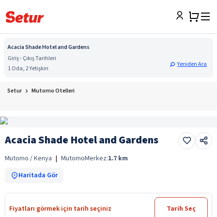
Acacia Shade Hotel and Gardens
Giriş - Çıkış Tarihleri
Yeniden Ara
1 Oda, 2 Yetişkin
Setur
Mutomo Otelleri
Acacia Shade Hotel and Gardens
Mutomo / Kenya
|
Mutomo
Merkez:
1.7
km
Haritada Gör
Fiyatları görmek için tarih seçiniz
Tarih Seç