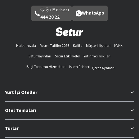
Çağrı Merkezi
WhatsApp
444 28 22
Hakkımızda
Resmi Tatiller 2026
Kalite
Müşteri İlişkileri
KVKK
Setur Yayınları
Setur Etik İlkeler
Yatırımcı İlişkileri
Bilgi Toplumu Hizmetleri
İşlem Rehberi
Çerez Ayarları
Yurt İçi Oteller
Otel Temaları
Turlar