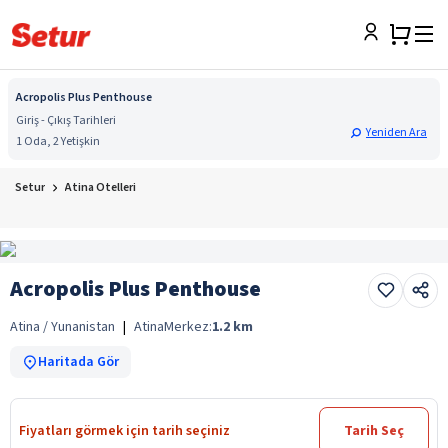
Acropolis Plus Penthouse
Giriş - Çıkış Tarihleri
Yeniden Ara
1 Oda, 2 Yetişkin
Setur
Atina Otelleri
Acropolis Plus Penthouse
Atina / Yunanistan
|
Atina
Merkez:
1.2
km
Haritada Gör
Fiyatları görmek için tarih seçiniz
Tarih Seç