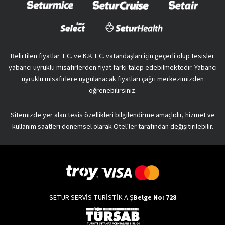
Belirtilen fiyatlar T.C. ve K.K.T.C. vatandaşları için geçerli olup tesisler
yabancı uyruklu misafirlerden fiyat farkı talep edebilmektedir. Yabancı
uyruklu misafirlere uygulanacak fiyatları çağrı merkezimizden
öğrenebilirsiniz.
Sitemizde yer alan tesis özellikleri bilgilendirme amaçlıdır, hizmet ve
kullanım saatleri dönemsel olarak Otel’ler tarafından değişitirilebilir.
SETUR SERVİS TURİSTİK A.Ş
Belge No: 728