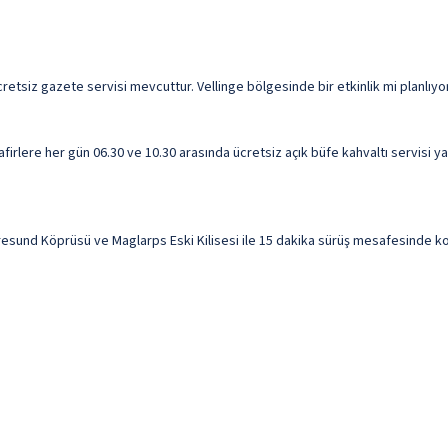
 ücretsiz gazete servisi mevcuttur. Vellinge bölgesinde bir etkinlik mi planl
rlere her gün 06.30 ve 10.30 arasında ücretsiz açık büfe kahvaltı servisi ya
esund Köprüsü ve Maglarps Eski Kilisesi ile 15 dakika sürüş mesafesinde kona