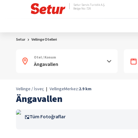
Setur Servis Turistik A.Ş.
Belge No: 728
Setur
Vellinge Otelleri
Otel / Konum
Vellinge / İsveç
|
Vellinge
Merkez:
2.9
km
Ängavallen
Tüm Fotoğraflar