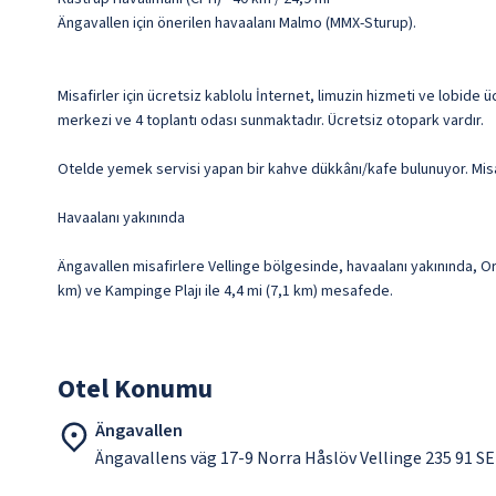
Ängavallen için önerilen havaalanı Malmo (MMX-Sturup).
Misafirler için ücretsiz kablolu İnternet, limuzin hizmeti ve lobide
merkezi ve 4 toplantı odası sunmaktadır. Ücretsiz otopark vardır.
Otelde yemek servisi yapan bir kahve dükkânı/kafe bulunuyor. Misafi
Havaalanı yakınında
Ängavallen misafirlere Vellinge bölgesinde, havaalanı yakınında, Or
km) ve Kampinge Plajı ile 4,4 mi (7,1 km) mesafede.
Otel Konumu
Ängavallen
Ängavallens väg 17-9 Norra Håslöv Vellinge 235 91 SE