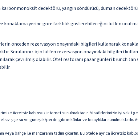
da karbonmonoksit dedektörü, yangın söndürücü, duman dedektörü, 
 ve konaklama yerine göre farklılık gösterebileceğini lütfen unutm
lerin önceden rezervasyon onayındaki bilgileri kullanarak konakla
aktır. Sorularınız için lütfen rezervasyon onayındaki bilgileri kul
nılarak çevrilmiş olabilir. Otel restoranı pazar günleri brunch tan s
bilir.
imize ücretsiz kablosuz internet sunulmaktadır. Misafirlerimizin iyi vakit geçi
retsiz şişe su ve güneşlik/perde gibi imkânlar ve kolaylıklar sunulmaktadır. 
anın veya bahçe ile manzaranın tadını çıkartın. Bu otelde ayrıca ücretsiz kab