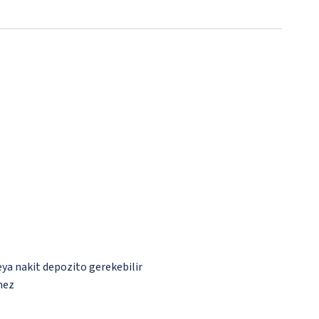
eya nakit depozito gerekebilir
mez