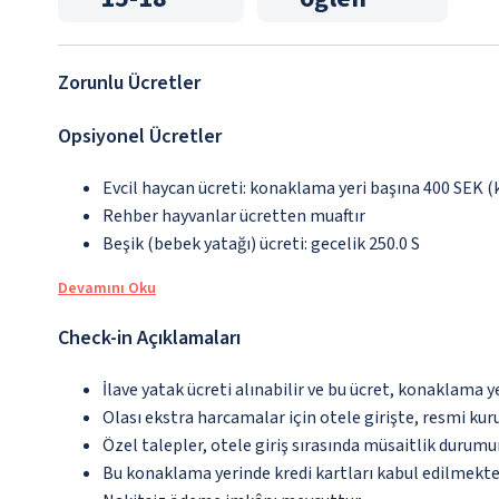
Zorunlu Ücretler
Opsiyonel Ücretler
Evcil haycan ücreti: konaklama yeri başına 400 SEK (
Rehber hayvanlar ücretten muaftır
Beşik (bebek yatağı) ücreti: gecelik 250.0 S
Devamını Oku
Check-in Açıklamaları
İlave yatak ücreti alınabilir ve bu ücret, konaklama y
Olası ekstra harcamalar için otele girişte, resmi kur
Özel talepler, otele giriş sırasında müsaitlik durumu
Bu konaklama yerinde kredi kartları kabul edilmekte