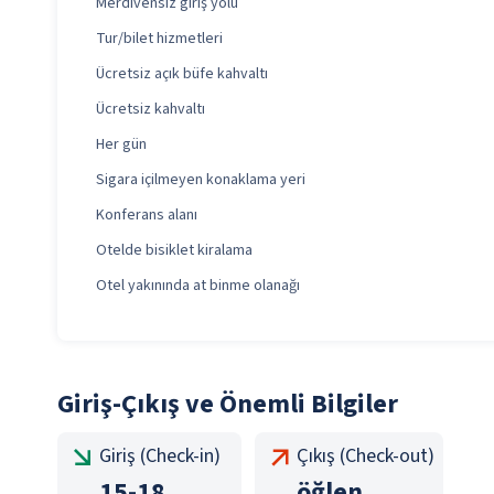
Merdivensiz giriş yolu
Tur/bilet hizmetleri
Ücretsiz açık büfe kahvaltı
Ücretsiz kahvaltı
Her gün
Sigara içilmeyen konaklama yeri
Konferans alanı
Otelde bisiklet kiralama
Otel yakınında at binme olanağı
Giriş-Çıkış ve Önemli Bilgiler
Giriş (Check-in)
Çıkış (Check-out)
15
-
18
öğlen