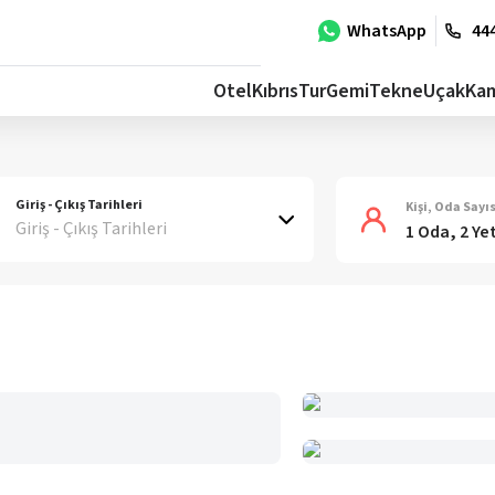
WhatsApp
444
Otel
Kıbrıs
Tur
Gemi
Tekne
Uçak
Ka
Giriş - Çıkış Tarihleri
Kişi, Oda Sayıs
Giriş - Çıkış Tarihleri
1 Oda, 2 Ye