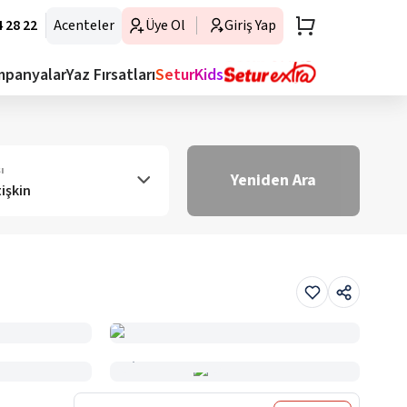
 28 22
Acenteler
Üye Ol
Giriş Yap
mpanyalar
Yaz Fırsatları
SeturKids
ı
Yeniden Ara
tişkin
Haritada Gör