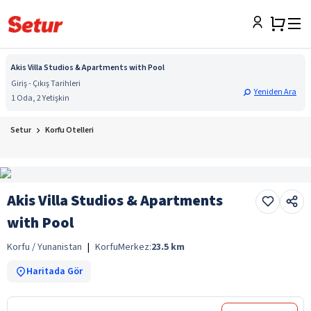
Akis Villa Studios & Apartments with Pool
Giriş - Çıkış Tarihleri
Yeniden Ara
1 Oda, 2 Yetişkin
Setur
Korfu Otelleri
Akis Villa Studios & Apartments
with Pool
Korfu / Yunanistan
|
Korfu
Merkez:
23.5
km
Haritada Gör