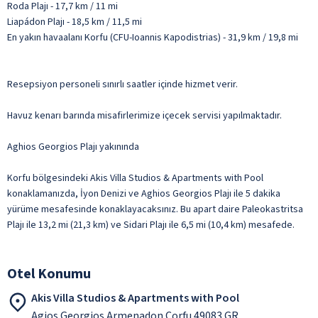
Roda Plajı - 17,7 km / 11 mi
Liapádon Plajı - 18,5 km / 11,5 mi
En yakın havaalanı Korfu (CFU-Ioannis Kapodistrias) - 31,9 km / 19,8 mi
Resepsiyon personeli sınırlı saatler içinde hizmet verir.
Havuz kenarı barında misafirlerimize içecek servisi yapılmaktadır.
Aghios Georgios Plajı yakınında
Korfu bölgesindeki Akis Villa Studios & Apartments with Pool
konaklamanızda, İyon Denizi ve Aghios Georgios Plajı ile 5 dakika
yürüme mesafesinde konaklayacaksınız. Bu apart daire Paleokastritsa
Plajı ile 13,2 mi (21,3 km) ve Sidari Plajı ile 6,5 mi (10,4 km) mesafede.
Otel Konumu
Akis Villa Studios & Apartments with Pool
Agios Georgios Armenadon Corfu 49083 GR