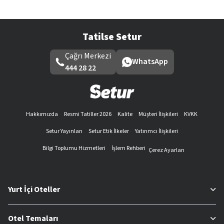
Tatilse Setur
Çağrı Merkezi
WhatsApp
444 28 22
Hakkımızda
Resmi Tatiller 2026
Kalite
Müşteri İlişkileri
KVKK
Setur Yayınları
Setur Etik İlkeler
Yatırımcı İlişkileri
Bilgi Toplumu Hizmetleri
İşlem Rehberi
Çerez Ayarları
Yurt İçi Oteller
Otel Temaları