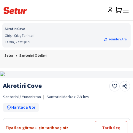
Akrotiri Cove
Giriş - Çıkış Tarihleri
Yeniden Ara
1 Oda, 2 Yetişkin
Setur
Santorini Otelleri
Akrotiri Cove
Santorini / Yunanistan
|
Santorini
Merkez:
7.3
km
Haritada Gör
Fiyatları görmek için tarih seçiniz
Tarih Seç