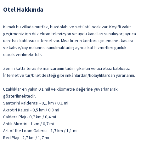
Otel Hakkında
Klimalı bu villada mutfak, buzdolabı ve set üstü ocak var. Keyifli vakit
geçirmeniz için düz ekran televizyon ve uydu kanalları sunuluyor; ayrıca
ücretsiz kablosuz internet var. Misafirlerin konforu için emanet kasası
ve kahve/çay makinesi sunulmaktadır; ayrıca kat hizmetleri günlük
olarak verilmeketdir.
Zemin katta teras ile manzaranın tadını çıkartın ve ücretsiz kablosuz
İnternet ve tur/bilet desteği gibi imkânlardan/kolaylıklardan yararlanın.
Uzaklıklar en yakın 0.1 mil ve kilometre değerine yuvarlanarak
gösterilmektedir.
Santorini Kalderası - 0,1 km / 0,1 mi
Akrotiri Kalesi - 0,5 km / 0,3 mi
Caldera Plajı - 0,7 km / 0,4 mi
Antik Akrotiri - 1 km / 0,7 mi
Art of the Loom Galerisi - 1,7 km / 1,1 mi
Red Plajı - 2,7 km / 1,7 mi