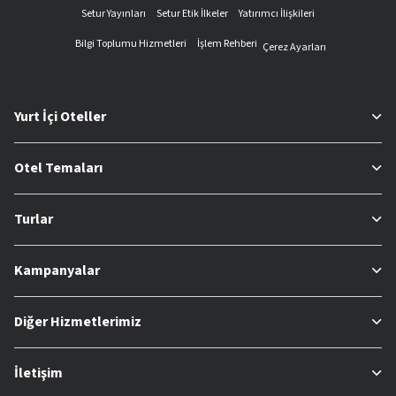
Setur Yayınları
Setur Etik İlkeler
Yatırımcı İlişkileri
Bilgi Toplumu Hizmetleri
İşlem Rehberi
Çerez Ayarları
Yurt İçi Oteller
Otel Temaları
Turlar
Kampanyalar
Diğer Hizmetlerimiz
İletişim