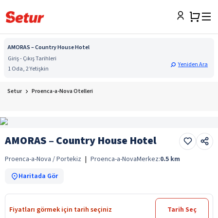
AMORAS – Country House Hotel
Giriş - Çıkış Tarihleri
Yeniden Ara
1 Oda, 2 Yetişkin
Setur
Proenca-a-Nova Otelleri
AMORAS – Country House Hotel
Proenca-a-Nova / Portekiz
|
Proenca-a-Nova
Merkez:
0.5
km
Haritada Gör
Fiyatları görmek için tarih seçiniz
Tarih Seç