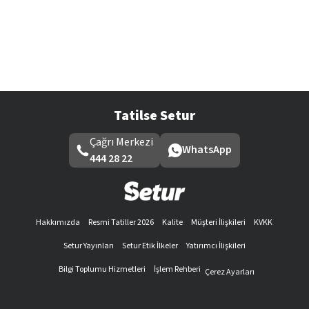
Tatilse Setur
Çağrı Merkezi
WhatsApp
444 28 22
Hakkımızda
Resmi Tatiller 2026
Kalite
Müşteri İlişkileri
KVKK
Setur Yayınları
Setur Etik İlkeler
Yatırımcı İlişkileri
Bilgi Toplumu Hizmetleri
İşlem Rehberi
Çerez Ayarları