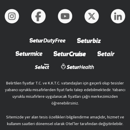
Belirtilen fiyatlar T.C. ve K.K.T.C. vatandaşları için geçerli olup tesisler
yabancı uyruklu misafirlerden fiyat farkı talep edebilmektedir. Yabancı
uyruklu misafirlere uygulanacak fiyatları çağrı merkezimizden
öğrenebilirsiniz.
Sitemizde yer alan tesis özellikleri bilgilendirme amaçlıdır, hizmet ve
kullanım saatleri dönemsel olarak Otel’ler tarafından değişitirilebilir.