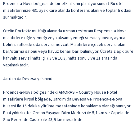
Proenca-a-Nova bölgesinde bir etkinlik mi planlıyorsunuz? Bu otel
misafirlerimize 431 ayak kare alanda konferans alanı ve toplantı odası
sunmaktadır.
Otelin Portekiz mutfağı alanında uzman restoranı Despensa-a-Nova
misafirlere öğle yemeği veya akşam yemeği servisi yapıyor, ayrıca
belirli saatlerde oda servisi mevcut. Misafirlere içecek servisi olan
bar/oturma salonu veya havuz kenarı barı bulunuyor. Ücretsiz açık büfe
kahvaltı servisi hafta içi 7.3 ve 10.3, hafta sonu 8 ve 11 arasında
yapılmaktadır.
Jardim da Devesa yakınında
Proenca-a-Nova bölgesindeki AMORAS – Country House Hotel
misafirlere kırsal bölgede, Jardim da Devesa ve Proenca-a-Nova
Kilisesi ile 15 dakika yürüme mesafesinde konaklama olanağı sunuyor.
Bu 4 yıldızlı otel Orman Yaşayan Bilim Merkezi ile 5,1 km ve Capela de
Sao Pedro de Castro ile 43,9 km mesafede.