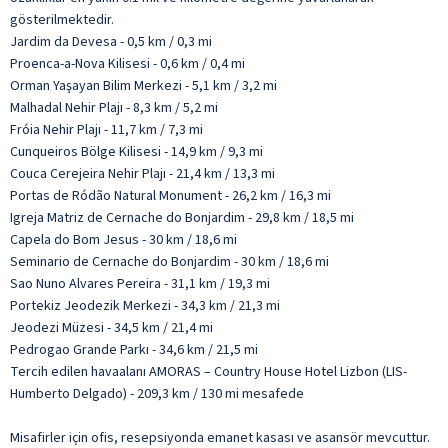
gösterilmektedir.
Jardim da Devesa - 0,5 km / 0,3 mi
Proenca-a-Nova Kilisesi - 0,6 km / 0,4 mi
Orman Yaşayan Bilim Merkezi - 5,1 km / 3,2 mi
Malhadal Nehir Plajı - 8,3 km / 5,2 mi
Fróia Nehir Plajı - 11,7 km / 7,3 mi
Cunqueiros Bölge Kilisesi - 14,9 km / 9,3 mi
Couca Cerejeira Nehir Plajı - 21,4 km / 13,3 mi
Portas de Ródão Natural Monument - 26,2 km / 16,3 mi
Igreja Matriz de Cernache do Bonjardim - 29,8 km / 18,5 mi
Capela do Bom Jesus - 30 km / 18,6 mi
Seminario de Cernache do Bonjardim - 30 km / 18,6 mi
Sao Nuno Alvares Pereira - 31,1 km / 19,3 mi
Portekiz Jeodezik Merkezi - 34,3 km / 21,3 mi
Jeodezi Müzesi - 34,5 km / 21,4 mi
Pedrogao Grande Parkı - 34,6 km / 21,5 mi
Tercih edilen havaalanı AMORAS – Country House Hotel Lizbon (LIS-
Humberto Delgado) - 209,3 km / 130 mi mesafede
Misafirler için ofis, resepsiyonda emanet kasası ve asansör mevcuttur.