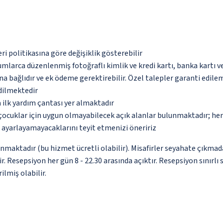
eri politikasına göre değişiklik gösterebilir
umlarca düzenlenmiş fotoğraflı kimlik ve kredi kartı, banka kartı v
na bağlıdır ve ek ödeme gerektirebilir. Özel talepler garanti edile
edilmektedir
 ilk yardım çantası yer almaktadır
çocuklar için uygun olmayabilecek açık alanlar bulunmaktadır; he
p ayarlayamayacaklarını teyit etmenizi öneririz
unmaktadır (bu hizmet ücretli olabilir). Misafirler seyahate çıkmad
ir. Resepsiyon her gün 8 - 22.30 arasında açıktır. Resepsiyon sını
ilmiş olabilir.