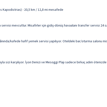
is Kapodistrias) - 20,5 km / 12,8 mi mesafede
ama servisi mevcuttur. Misafirler için gidiş-dönüş havaalanı transfer servisi 2
ında/kafede hafif yemek servisi yapılıyor. Oteldeki bar/oturma salonu misa
a sizi karşılıyor. İyon Denizi ve Mesoggi Plajı sadece birkaç adım ötenizde o