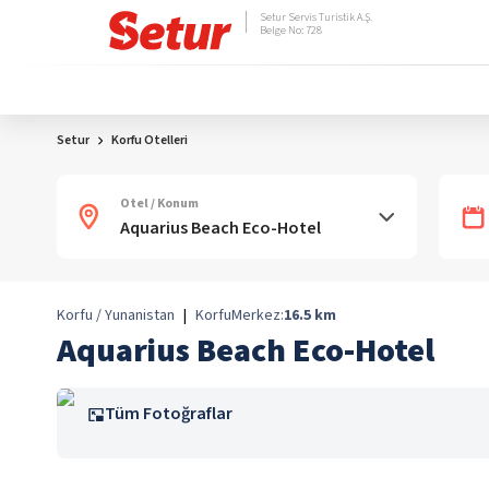
Setur Servis Turistik A.Ş.
Belge No: 728
Setur
Korfu Otelleri
Otel / Konum
Korfu / Yunanistan
|
Korfu
Merkez:
16.5
km
Aquarius Beach Eco-Hotel
Tüm Fotoğraflar