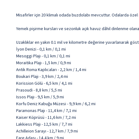
Misafirler için 20 klimalı odada buzdolabı mevcuttur. Odalarda özel
Yemek pişirme kursları ve sezonluk açık havuz dâhil dinlenme olana
Uzaklıklar en yakın 0.1 mil ve kilometre değerine yuvarlanarak göst
İyon Denizi - 0,1 km / 0,1 mi
Mesoggi Plajı - 0,1 km / 0,1 mi
Moraitika Plajı - 1,5 km / 0,9 mi
Antik Roma Kaplıcaları - 2,2 km / 1,4 mi
Boukari Plajı - 3,9 km / 2,4 mi
Korission Gölü - 6,5 km / 4,1 mi
Prasoudi - 8,8 km / 5,5 mi
Issos Plajı - 9,5 km / 5,9 mi
Korfu Deniz Kabuğu Müzesi - 9,9 km / 6,2 mi
Paramonas Plajı - 11,4 km / 7,1 mi
Kaiser Köprüsü - 11,6 km / 7,2 mi
Lakkiess Plajı - 12,5 km / 7,7 mi
Achilleion Sarayı - 12,7 km / 7,9 mi
Fare Adası - 14,4 km / 9 mi