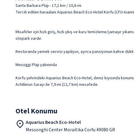
Santa Barbara Plajı - 17,1 km / 10,6 mi
Tercih edilen havaalanı Aquarius Beach Eco-Hotel Korfu (CFU-Ioann
Misafirler için hızlı giriş, hızlı çıkış ve kuru temizleme/çamaşır yık
otopark vardır.
Restoranda yemek servisi yapılıyor, ayrıca pansiyonun kahve dükkân
Mesoggi Plajı yakınında
Korfu şehrindeki Aquarius Beach Eco-Hotel, deniz kıyısında konumuyl
Achilleion Sarayı ile 7,9 mi (12,7 km) mesafede.
Otel Konumu
Aquarius Beach Eco-Hotel
Messonghi Center Moraitika Corfu 49080 GR