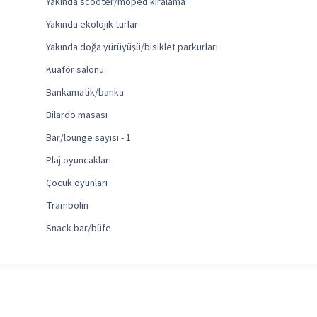
Yakında scooter/moped kiralama
Yakında ekolojik turlar
Yakında doğa yürüyüşü/bisiklet parkurları
Kuaför salonu
Bankamatik/banka
Bilardo masası
Bar/lounge sayısı - 1
Plaj oyuncakları
Çocuk oyunları
Trambolin
Snack bar/büfe