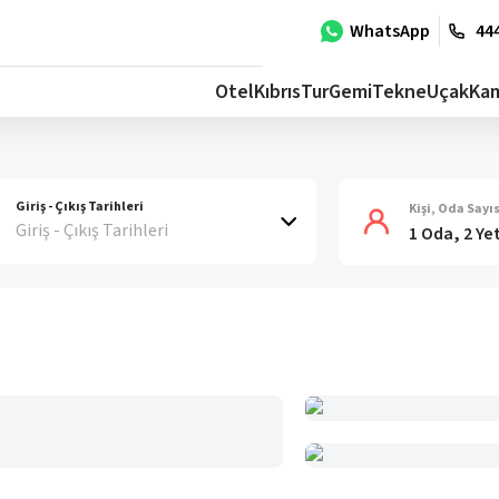
WhatsApp
444
Otel
Kıbrıs
Tur
Gemi
Tekne
Uçak
Ka
Giriş - Çıkış Tarihleri
Kişi, Oda Sayıs
Giriş - Çıkış Tarihleri
1 Oda, 2 Ye