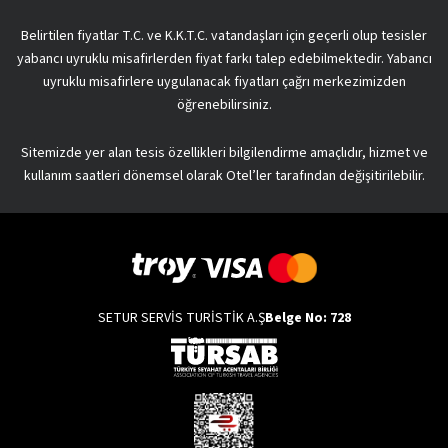
Belirtilen fiyatlar T.C. ve K.K.T.C. vatandaşları için geçerli olup tesisler
yabancı uyruklu misafirlerden fiyat farkı talep edebilmektedir. Yabancı
uyruklu misafirlere uygulanacak fiyatları çağrı merkezimizden
öğrenebilirsiniz.
Sitemizde yer alan tesis özellikleri bilgilendirme amaçlıdır, hizmet ve
kullanım saatleri dönemsel olarak Otel’ler tarafından değişitirilebilir.
SETUR SERVİS TURİSTİK A.Ş
Belge No: 728