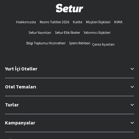
Hakkımızda
Resmi Tatiller 2026
Kalite
Müşteri İlişkileri
KVKK
Setur Yayınları
Setur Etik İlkeler
Yatırımcı İlişkileri
Bilgi Toplumu Hizmetleri
İşlem Rehberi
Çerez Ayarları
Yurt İçi Oteller
Otel Temaları
Turlar
Kampanyalar