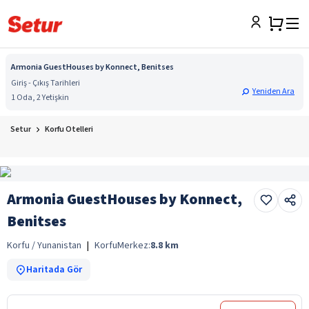
Armonia GuestHouses by Konnect, Benitses
Giriş - Çıkış Tarihleri
Yeniden Ara
1 Oda, 2 Yetişkin
Setur
Korfu Otelleri
Armonia GuestHouses by Konnect,
Benitses
Korfu / Yunanistan
|
Korfu
Merkez:
8.8
km
Haritada Gör