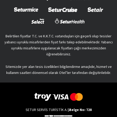
Belirtilen fiyatlar T.C. ve K.K.T.C. vatandaşları için geçerli olup tesisler
yabancı uyruklu misafirlerden fiyat farkı talep edebilmektedir. Yabancı
uyruklu misafirlere uygulanacak fiyatları çağrı merkezimizden
öğrenebilirsiniz.
Sitemizde yer alan tesis özellikleri bilgilendirme amaçlıdır, hizmet ve
kullanım saatleri dönemsel olarak Otel’ler tarafından değişitirilebilir.
SETUR SERVİS TURİSTİK A.Ş
Belge No: 728