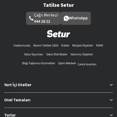
Tatilse Setur
Çağrı Merkezi
WhatsApp
444 28 22
Hakkımızda
Resmi Tatiller 2026
Kalite
Müşteri İlişkileri
KVKK
Setur Yayınları
Setur Etik İlkeler
Yatırımcı İlişkileri
Bilgi Toplumu Hizmetleri
İşlem Rehberi
Çerez Ayarları
Yurt İçi Oteller
Otel Temaları
Turlar