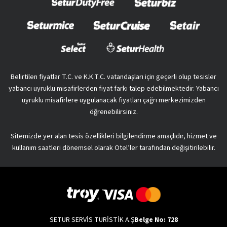
Belirtilen fiyatlar T.C. ve K.K.T.C. vatandaşları için geçerli olup tesisler
yabancı uyruklu misafirlerden fiyat farkı talep edebilmektedir. Yabancı
uyruklu misafirlere uygulanacak fiyatları çağrı merkezimizden
öğrenebilirsiniz.
Sitemizde yer alan tesis özellikleri bilgilendirme amaçlıdır, hizmet ve
kullanım saatleri dönemsel olarak Otel’ler tarafından değişitirilebilir.
SETUR SERVİS TURİSTİK A.Ş
Belge No: 728