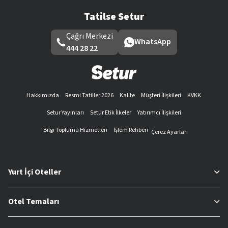
Tatilse Setur
Çağrı Merkezi
WhatsApp
444 28 22
Hakkımızda
Resmi Tatiller 2026
Kalite
Müşteri İlişkileri
KVKK
Setur Yayınları
Setur Etik İlkeler
Yatırımcı İlişkileri
Bilgi Toplumu Hizmetleri
İşlem Rehberi
Çerez Ayarları
Yurt İçi Oteller
Otel Temaları