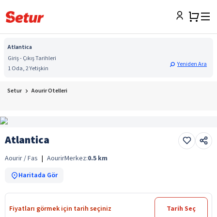
Atlantica
Giriş - Çıkış Tarihleri
Yeniden Ara
1 Oda, 2 Yetişkin
Setur
Aourir Otelleri
Atlantica
Aourir / Fas
|
Aourir
Merkez:
0.5
km
Haritada Gör
Fiyatları görmek için tarih seçiniz
Tarih Seç