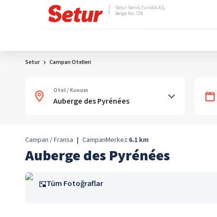
Setur Servis Turistik A.Ş.
Belge No: 728
Setur
Campan Otelleri
Otel / Konum
Campan / Fransa
|
Campan
Merkez:
6.1
km
Auberge des Pyrénées
Tüm Fotoğraflar