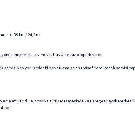
arası) - 39 km / 24,2 mi
epsiyonda emanet kasası mevcuttur. Ücretsiz otopark vardır.
rvisi yapıyor. Oteldeki bar/oturma salonu misafirlere içecek servisi yapıyo
rmalet Geçidi ile 2 dakika sürüş mesafesinde ve Bareges Kayak Merkezi ile
safede.