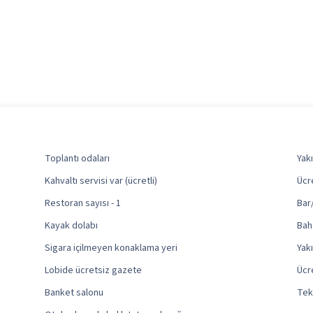
Toplantı odaları
Yak
Kahvaltı servisi var (ücretli)
Ücr
Restoran sayısı - 1
Bar
Kayak dolabı
Bah
Sigara içilmeyen konaklama yeri
Yak
Lobide ücretsiz gazete
Ücr
Banket salonu
Tek