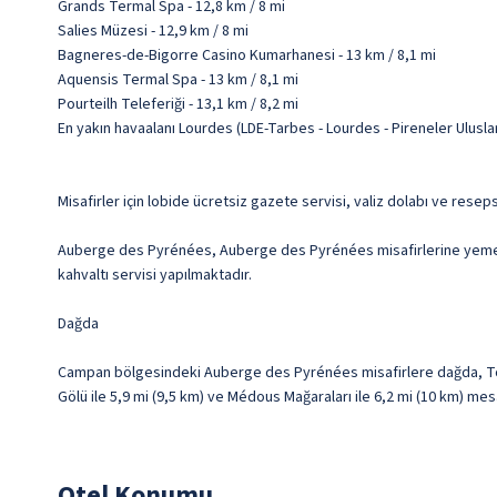
Grands Termal Spa - 12,8 km / 8 mi
Salies Müzesi - 12,9 km / 8 mi
Bagneres-de-Bigorre Casino Kumarhanesi - 13 km / 8,1 mi
Aquensis Termal Spa - 13 km / 8,1 mi
Pourteilh Teleferiği - 13,1 km / 8,2 mi
En yakın havaalanı Lourdes (LDE-Tarbes - Lourdes - Pireneler Uluslar
Misafirler için lobide ücretsiz gazete servisi, valiz dolabı ve res
Auberge des Pyrénées, Auberge des Pyrénées misafirlerine yemek se
kahvaltı servisi yapılmaktadır.
Dağda
Campan bölgesindeki Auberge des Pyrénées misafirlere dağda, Tou
Gölü ile 5,9 mi (9,5 km) ve Médous Mağaraları ile 6,2 mi (10 km) me
Otel Konumu