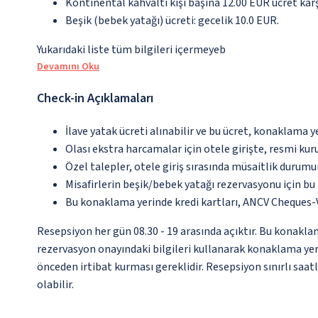
Kontinental kahvaltı kişi başına 12.00 EUR ücret karş
Beşik (bebek yatağı) ücreti: gecelik 10.0 EUR.
Yukarıdaki liste tüm bilgileri içermeyeb
Devamını Oku
Check-in Açıklamaları
İlave yatak ücreti alınabilir ve bu ücret, konaklama y
Olası ekstra harcamalar için otele girişte, resmi kur
Özel talepler, otele giriş sırasında müsaitlik durumu
Misafirlerin beşik/bebek yatağı rezervasyonu için b
Bu konaklama yerinde kredi kartları, ANCV Cheques-
Resepsiyon her gün 08.30 - 19 arasında açıktır. Bu konaklam
rezervasyon onayındaki bilgileri kullanarak konaklama yeri
önceden irtibat kurması gereklidir. Resepsiyon sınırlı saa
olabilir.