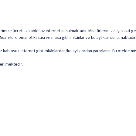
imize ücretsiz kablosuz internet sunulmaktadır. Misafirlerimizin iyi vakit geçi
isafirlere emanet kasası ve masa gibi imkânlar ve kolaylıklar sunulmaktadır.
iz kablosuz İnternet gibi imkânlardan/kolaylıklardan yararlanın. Bu otelde m
erilmektedir.