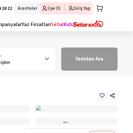
 28 22
Acenteler
Üye Ol
Giriş Yap
mpanyalar
Yaz Fırsatları
SeturKids
ı
Yeniden Ara
tişkin
Haritada Gör