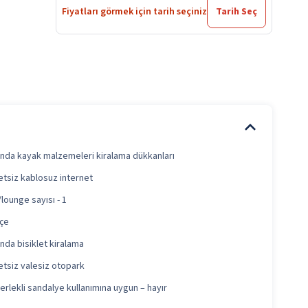
Fiyatları görmek için tarih seçiniz
Tarih Seç
ında kayak malzemeleri kiralama dükkanları
etsiz kablosuz internet
/lounge sayısı - 1
çe
ında bisiklet kiralama
etsiz valesiz otopark
erlekli sandalye kullanımına uygun – hayır