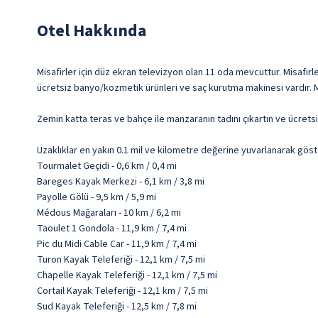
Otel Hakkında
Misafirler için düz ekran televizyon olan 11 oda mevcuttur. Misafirler
ücretsiz banyo/kozmetik ürünleri ve saç kurutma makinesi vardır. M
Zemin katta teras ve bahçe ile manzaranın tadını çıkartın ve ücrets
Uzaklıklar en yakın 0.1 mil ve kilometre değerine yuvarlanarak göst
Tourmalet Geçidi - 0,6 km / 0,4 mi
Bareges Kayak Merkezi - 6,1 km / 3,8 mi
Payolle Gölü - 9,5 km / 5,9 mi
Médous Mağaraları - 10 km / 6,2 mi
Taoulet 1 Gondola - 11,9 km / 7,4 mi
Pic du Midi Cable Car - 11,9 km / 7,4 mi
Turon Kayak Teleferiği - 12,1 km / 7,5 mi
Chapelle Kayak Teleferiği - 12,1 km / 7,5 mi
Cortail Kayak Teleferiği - 12,1 km / 7,5 mi
Sud Kayak Teleferiği - 12,5 km / 7,8 mi