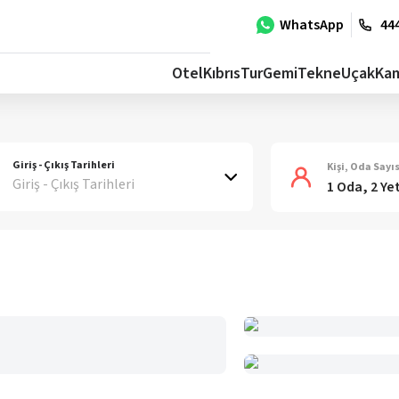
WhatsApp
444
Otel
Kıbrıs
Tur
Gemi
Tekne
Uçak
Ka
Giriş - Çıkış Tarihleri
Kişi, Oda Sayıs
Giriş - Çıkış Tarihleri
1 Oda, 2 Ye