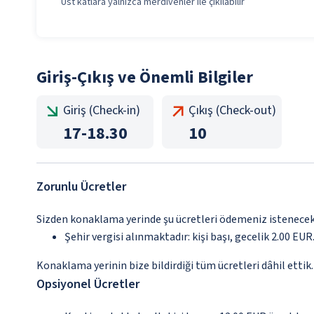
Üst katlara yalnızca merdivenler ile çıkılabilir
Giriş-Çıkış ve Önemli Bilgiler
Giriş (Check-in)
Çıkış (Check-out)
17
-
18.30
10
Zorunlu Ücretler
Sizden konaklama yerinde şu ücretleri ödemeniz istenecektir
Şehir vergisi alınmaktadır: kişi başı, gecelik 2.00 EUR.
Konaklama yerinin bize bildirdiği tüm ücretleri dâhil ettik.
Opsiyonel Ücretler