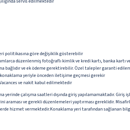
ılığında servis edilmektedir
eri politikasına göre değişiklik gösterebilir
umlarca düzenlenmiş fotoğraflı kimlik ve kredi kartı, banka kartı v
na bağlıdır ve ek ödeme gerektirebilir. Özel talepler garanti edile
u konaklama yeriyle önceden iletişime geçmesi gerekir
Vacances ve nakit kabul edilmektedir
a yerinde çalışma saatleri dışında giriş yapılamamaktadır. Giriş işl
ni araması ve gerekli düzenlemeleri yaptırması gereklidir. Misafir
tlerde hizmet vermektedir.Konaklama yeri tarafından sağlanan bilgil