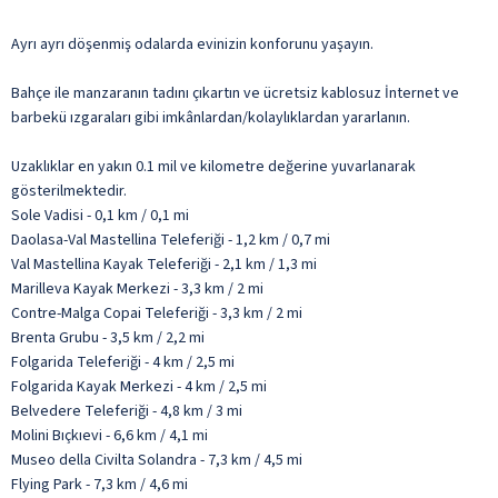
Ayrı ayrı döşenmiş odalarda evinizin konforunu yaşayın.
Bahçe ile manzaranın tadını çıkartın ve ücretsiz kablosuz İnternet ve
barbekü ızgaraları gibi imkânlardan/kolaylıklardan yararlanın.
Uzaklıklar en yakın 0.1 mil ve kilometre değerine yuvarlanarak
gösterilmektedir.
Sole Vadisi - 0,1 km / 0,1 mi
Daolasa-Val Mastellina Teleferiği - 1,2 km / 0,7 mi
Val Mastellina Kayak Teleferiği - 2,1 km / 1,3 mi
Marilleva Kayak Merkezi - 3,3 km / 2 mi
Contre-Malga Copai Teleferiği - 3,3 km / 2 mi
Brenta Grubu - 3,5 km / 2,2 mi
Folgarida Teleferiği - 4 km / 2,5 mi
Folgarida Kayak Merkezi - 4 km / 2,5 mi
Belvedere Teleferiği - 4,8 km / 3 mi
Molini Bıçkıevi - 6,6 km / 4,1 mi
Museo della Civilta Solandra - 7,3 km / 4,5 mi
Flying Park - 7,3 km / 4,6 mi