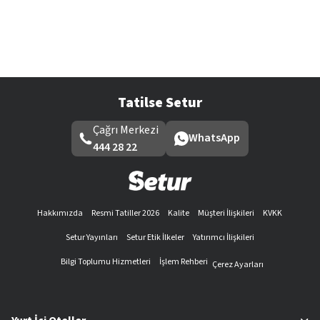
Tatilse Setur
Çağrı Merkezi
WhatsApp
444 28 22
Hakkımızda
Resmi Tatiller 2026
Kalite
Müşteri İlişkileri
KVKK
Setur Yayınları
Setur Etik İlkeler
Yatırımcı İlişkileri
Bilgi Toplumu Hizmetleri
İşlem Rehberi
Çerez Ayarları