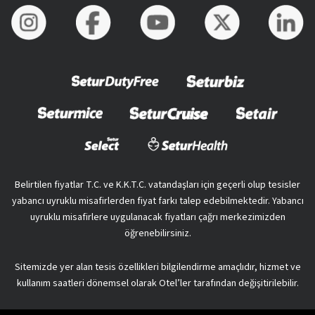
Belirtilen fiyatlar T.C. ve K.K.T.C. vatandaşları için geçerli olup tesisler
yabancı uyruklu misafirlerden fiyat farkı talep edebilmektedir. Yabancı
uyruklu misafirlere uygulanacak fiyatları çağrı merkezimizden
öğrenebilirsiniz.
Sitemizde yer alan tesis özellikleri bilgilendirme amaçlıdır, hizmet ve
kullanım saatleri dönemsel olarak Otel’ler tarafından değişitirilebilir.