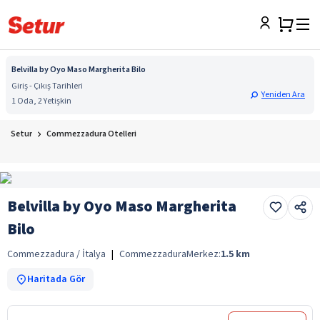
Belvilla by Oyo Maso Margherita Bilo
Giriş - Çıkış Tarihleri
Yeniden Ara
1 Oda, 2 Yetişkin
Setur
Commezzadura Otelleri
Belvilla by Oyo Maso Margherita
Bilo
Commezzadura / İtalya
|
Commezzadura
Merkez:
1.5
km
Haritada Gör