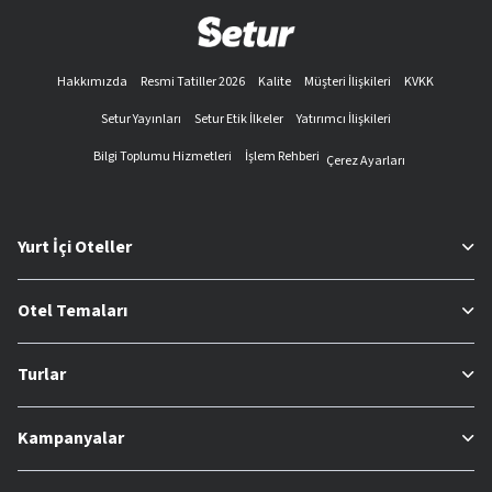
Hakkımızda
Resmi Tatiller 2026
Kalite
Müşteri İlişkileri
KVKK
Setur Yayınları
Setur Etik İlkeler
Yatırımcı İlişkileri
Bilgi Toplumu Hizmetleri
İşlem Rehberi
Çerez Ayarları
Yurt İçi Oteller
Otel Temaları
Turlar
Kampanyalar