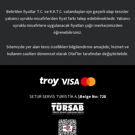
Belirtilen fiyatlar T.C. ve K.K.T.C. vatandaşları için geçerli olup tesisler
yabancı uyruklu misafirlerden fiyat farkı talep edebilmektedir. Yabancı
uyruklu misafirlere uygulanacak fiyatları çağrı merkezimizden
öğrenebilirsiniz.
Sitemizde yer alan tesis özellikleri bilgilendirme amaçlıdır, hizmet ve
kullanım saatleri dönemsel olarak Otel’ler tarafından değişitirilebilir.
SETUR SERVİS TURİSTİK A.Ş
Belge No: 728