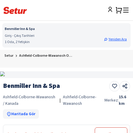
Benmiller Inn & Spa
Giriş - Çıkış Tarihleri
Yeniden Ara
1 Oda, 2 Yetişkin
Setur
Ashfield-Colborne-Wawanosh Otelleri
Benmiller Inn & Spa
Ashfield-Colborne-Wawanosh
Ashfield-Colborne-
15.6
|
Merkez:
/ Kanada
Wawanosh
km
Haritada Gör