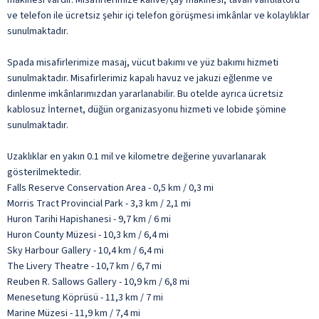
ve telefon ile ücretsiz şehir içi telefon görüşmesi imkânlar ve kolaylıklar
sunulmaktadır.
Spada misafirlerimize masaj, vücut bakımı ve yüz bakımı hizmeti
sunulmaktadır. Misafirlerimiz kapalı havuz ve jakuzi eğlenme ve
dinlenme imkânlarımızdan yararlanabilir. Bu otelde ayrıca ücretsiz
kablosuz İnternet, düğün organizasyonu hizmeti ve lobide şömine
sunulmaktadır.
Uzaklıklar en yakın 0.1 mil ve kilometre değerine yuvarlanarak
gösterilmektedir.
Falls Reserve Conservation Area - 0,5 km / 0,3 mi
Morris Tract Provincial Park - 3,3 km / 2,1 mi
Huron Tarihi Hapishanesi - 9,7 km / 6 mi
Huron County Müzesi - 10,3 km / 6,4 mi
Sky Harbour Gallery - 10,4 km / 6,4 mi
The Livery Theatre - 10,7 km / 6,7 mi
Reuben R. Sallows Gallery - 10,9 km / 6,8 mi
Menesetung Köprüsü - 11,3 km / 7 mi
Marine Müzesi - 11,9 km / 7,4 mi