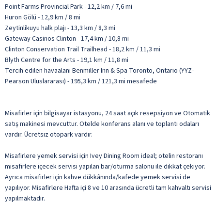
Point Farms Provincial Park - 12,2 km / 7,6 mi
Huron Gölü - 12,9 km / 8 mi
Zeytinlikuyu halk plajı - 13,3 km / 8,3 mi
Gateway Casinos Clinton - 17,4 km / 10,8 mi
Clinton Conservation Trail Trailhead - 18,2 km / 11,3 mi
Blyth Centre for the Arts - 19,1 km / 11,8 mi
Tercih edilen havaalanı Benmiller Inn & Spa Toronto, Ontario (YYZ-
Pearson Uluslararası) - 195,3 km / 121,3 mi mesafede
Misafirler için bilgisayar istasyonu, 24 saat açık resepsiyon ve Otomatik
satış makinesi mevcuttur. Otelde konferans alanı ve toplantı odaları
vardır. Ücretsiz otopark vardır.
Misafirlere yemek servisi için Ivey Dining Room ideal; otelin restoranı
misafirlere içecek servisi yapılan bar/oturma salonu ile dikkat çekiyor.
Ayrıca misafirler için kahve dükkânında/kafede yemek servisi de
yapılıyor. Misafirlere Hafta içi 8 ve 10 arasında ücretli tam kahvaltı servisi
yapılmaktadır.