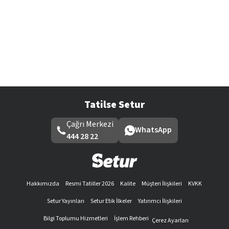
Tatilse Setur
Çağrı Merkezi
WhatsApp
444 28 22
Hakkımızda
Resmi Tatiller 2026
Kalite
Müşteri İlişkileri
KVKK
Setur Yayınları
Setur Etik İlkeler
Yatırımcı İlişkileri
Bilgi Toplumu Hizmetleri
İşlem Rehberi
Çerez Ayarları