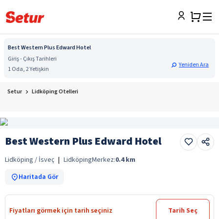
Best Western Plus Edward Hotel
Giriş - Çıkış Tarihleri
Yeniden Ara
1 Oda, 2 Yetişkin
Setur
Lidköping Otelleri
Best Western Plus Edward Hotel
Lidköping / İsveç
|
Lidköping
Merkez:
0.4
km
Haritada Gör
Fiyatları görmek için tarih seçiniz
Tarih Seç