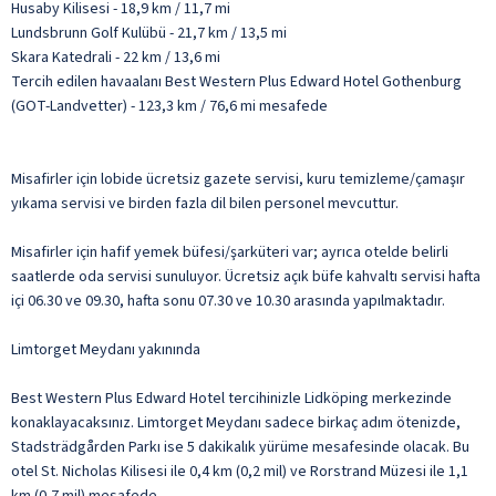
Husaby Kilisesi - 18,9 km / 11,7 mi
Lundsbrunn Golf Kulübü - 21,7 km / 13,5 mi
Skara Katedrali - 22 km / 13,6 mi
Tercih edilen havaalanı Best Western Plus Edward Hotel Gothenburg
(GOT-Landvetter) - 123,3 km / 76,6 mi mesafede
Misafirler için lobide ücretsiz gazete servisi, kuru temizleme/çamaşır
yıkama servisi ve birden fazla dil bilen personel mevcuttur.
Misafirler için hafif yemek büfesi/şarküteri var; ayrıca otelde belirli
saatlerde oda servisi sunuluyor. Ücretsiz açık büfe kahvaltı servisi hafta
içi 06.30 ve 09.30, hafta sonu 07.30 ve 10.30 arasında yapılmaktadır.
Limtorget Meydanı yakınında
Best Western Plus Edward Hotel tercihinizle Lidköping merkezinde
konaklayacaksınız. Limtorget Meydanı sadece birkaç adım ötenizde,
Stadsträdgården Parkı ise 5 dakikalık yürüme mesafesinde olacak. Bu
otel St. Nicholas Kilisesi ile 0,4 km (0,2 mil) ve Rorstrand Müzesi ile 1,1
km (0,7 mil) mesafede.