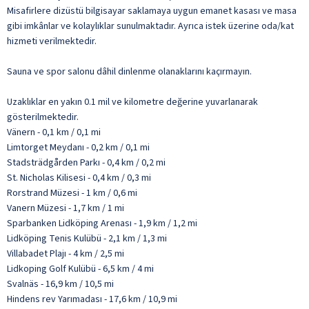
Misafirlere dizüstü bilgisayar saklamaya uygun emanet kasası ve masa
gibi imkânlar ve kolaylıklar sunulmaktadır. Ayrıca istek üzerine oda/kat
hizmeti verilmektedir.
Sauna ve spor salonu dâhil dinlenme olanaklarını kaçırmayın.
Uzaklıklar en yakın 0.1 mil ve kilometre değerine yuvarlanarak
gösterilmektedir.
Vänern - 0,1 km / 0,1 mi
Limtorget Meydanı - 0,2 km / 0,1 mi
Stadsträdgården Parkı - 0,4 km / 0,2 mi
St. Nicholas Kilisesi - 0,4 km / 0,3 mi
Rorstrand Müzesi - 1 km / 0,6 mi
Vanern Müzesi - 1,7 km / 1 mi
Sparbanken Lidköping Arenası - 1,9 km / 1,2 mi
Lidköping Tenis Kulübü - 2,1 km / 1,3 mi
Villabadet Plajı - 4 km / 2,5 mi
Lidkoping Golf Kulübü - 6,5 km / 4 mi
Svalnäs - 16,9 km / 10,5 mi
Hindens rev Yarımadası - 17,6 km / 10,9 mi