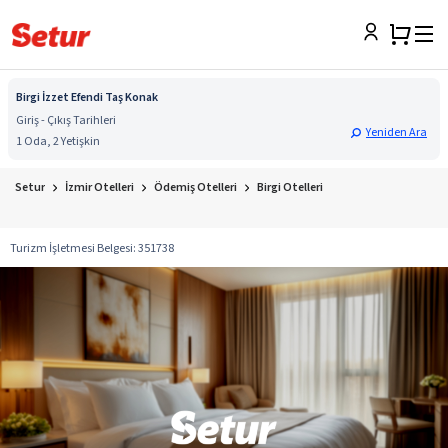
Birgi İzzet Efendi Taş Konak
Giriş - Çıkış Tarihleri
Yeniden Ara
1 Oda, 2 Yetişkin
Setur
İzmir Otelleri
Ödemiş Otelleri
Birgi Otelleri
Turizm İşletmesi Belgesi
:
351738