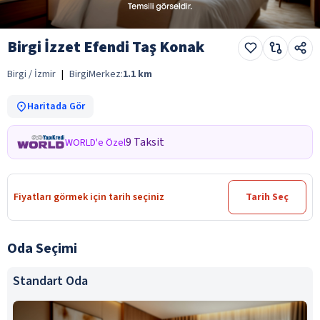
Birgi İzzet Efendi Taş Konak
Birgi / İzmir
|
Birgi
Merkez:
1.1
km
Haritada Gör
9 Taksit
WORLD'e Özel
Fiyatları görmek için tarih seçiniz
Tarih Seç
Oda Seçimi
Standart Oda