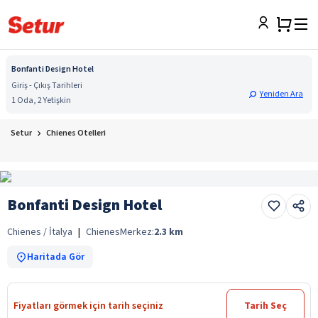
Bonfanti Design Hotel
Giriş - Çıkış Tarihleri
Yeniden Ara
1 Oda, 2 Yetişkin
Setur
Chienes Otelleri
Bonfanti Design Hotel
Chienes / İtalya
|
Chienes
Merkez:
2.3
km
Haritada Gör
Fiyatları görmek için tarih seçiniz
Tarih Seç