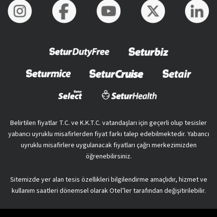
Belirtilen fiyatlar T.C. ve K.K.T.C. vatandaşları için geçerli olup tesisler
yabancı uyruklu misafirlerden fiyat farkı talep edebilmektedir. Yabancı
uyruklu misafirlere uygulanacak fiyatları çağrı merkezimizden
öğrenebilirsiniz.
Sitemizde yer alan tesis özellikleri bilgilendirme amaçlıdır, hizmet ve
kullanım saatleri dönemsel olarak Otel’ler tarafından değişitirilebilir.