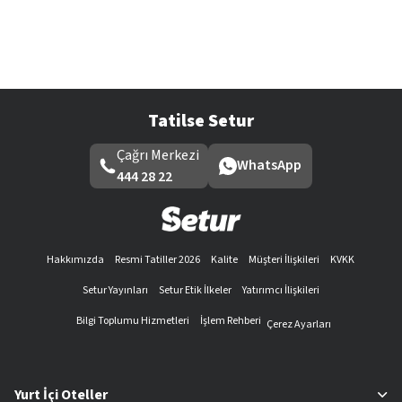
Tatilse Setur
Çağrı Merkezi
WhatsApp
444 28 22
Hakkımızda
Resmi Tatiller 2026
Kalite
Müşteri İlişkileri
KVKK
Setur Yayınları
Setur Etik İlkeler
Yatırımcı İlişkileri
Bilgi Toplumu Hizmetleri
İşlem Rehberi
Çerez Ayarları
Yurt İçi Oteller