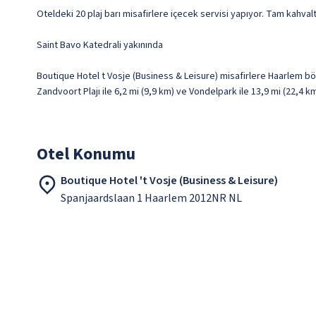
Oteldeki 20 plaj barı misafirlere içecek servisi yapıyor. Tam kahvaltı
Saint Bavo Katedrali yakınında
Boutique Hotel t Vosje (Business & Leisure) misafirlere Haarlem b
Zandvoort Plajı ile 6,2 mi (9,9 km) ve Vondelpark ile 13,9 mi (22,4 
Otel Konumu
Boutique Hotel 't Vosje (Business & Leisure)
Spanjaardslaan 1 Haarlem 2012NR NL