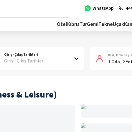
WhatsApp
444
Otel
Kıbrıs
Tur
Gemi
Tekne
Uçak
Ka
Giriş - Çıkış Tarihleri
Kişi, Oda Sayıs
Giriş - Çıkış Tarihleri
1 Oda, 2 Ye
ness & Leisure)