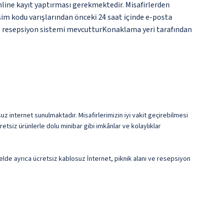
line kayıt yaptırması gerekmektedir. Misafirlerden
işim kodu varışlarından önceki 24 saat içinde e-posta
sanal resepsiyon sistemi mevcutturKonaklama yeri tarafından
z internet sunulmaktadır. Misafirlerimizin iyi vakit geçirebilmesi
etsiz ürünlerle dolu minibar gibi imkânlar ve kolaylıklar
otelde ayrıca ücretsiz kablosuz İnternet, piknik alanı ve resepsiyon