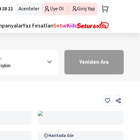
 28 22
Acenteler
Üye Ol
Giriş Yap
mpanyalar
Yaz Fırsatları
SeturKids
ı
Yeniden Ara
tişkin
Haritada Gör