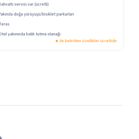
Kahvaltı servisi var (ücretli)
Yakında doğa yürüyüşü/bisiklet parkurları
Teras
Otel yakınında balık tutma olanağı
ile belirtilen özellikler ücretlidir.
k.