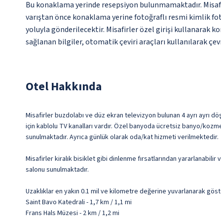
Bu konaklama yerinde resepsiyon bulunmamaktadır. Misafirl
varıştan önce konaklama yerine fotoğraflı resmi kimlik foto
yoluyla gönderilecektir. Misafirler özel girişi kullanarak 
sağlanan bilgiler, otomatik çeviri araçları kullanılarak çevr
Otel Hakkında
Misafirler buzdolabı ve düz ekran televizyon bulunan 4 ayrı ayrı döş
için kablolu TV kanalları vardır. Özel banyoda ücretsiz banyo/kozmet
sunulmaktadır. Ayrıca günlük olarak oda/kat hizmeti verilmektedir.
Misafirler kiralık bisiklet gibi dinlenme fırsatlarından yararlanabil
salonu sunulmaktadır.
Uzaklıklar en yakın 0.1 mil ve kilometre değerine yuvarlanarak göst
Saint Bavo Katedrali - 1,7 km / 1,1 mi
Frans Hals Müzesi - 2 km / 1,2 mi