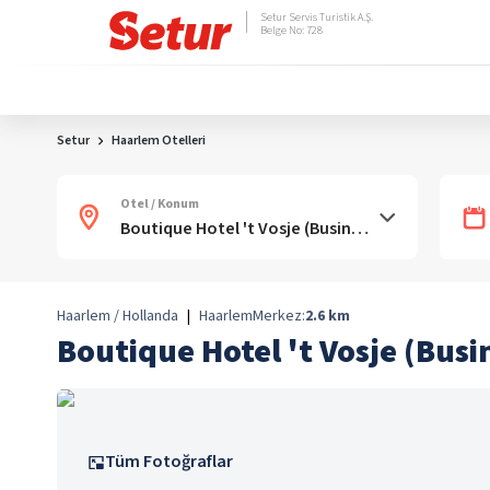
Setur Servis Turistik A.Ş.
Belge No: 728
Setur
Haarlem Otelleri
Otel / Konum
Haarlem / Hollanda
|
Haarlem
Merkez:
2.6
km
Boutique Hotel 't Vosje (Busi
Tüm Fotoğraflar