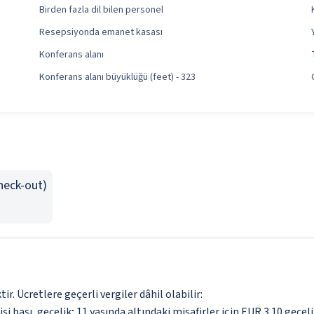
Birden fazla dil bilen personel
Resepsiyonda emanet kasası
Konferans alanı
Konferans alanı büyüklüğü (feet) - 323
Check-out)
. Ücretlere geçerli vergiler dâhil olabilir:
işi başı, gecelik; 11 yaşında altındaki misafirler için EUR 3.10 geceli