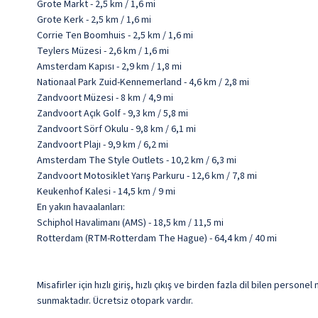
Grote Markt - 2,5 km / 1,6 mi
Grote Kerk - 2,5 km / 1,6 mi
Corrie Ten Boomhuis - 2,5 km / 1,6 mi
Teylers Müzesi - 2,6 km / 1,6 mi
Amsterdam Kapısı - 2,9 km / 1,8 mi
Nationaal Park Zuid-Kennemerland - 4,6 km / 2,8 mi
Zandvoort Müzesi - 8 km / 4,9 mi
Zandvoort Açık Golf - 9,3 km / 5,8 mi
Zandvoort Sörf Okulu - 9,8 km / 6,1 mi
Zandvoort Plajı - 9,9 km / 6,2 mi
Amsterdam The Style Outlets - 10,2 km / 6,3 mi
Zandvoort Motosiklet Yarış Parkuru - 12,6 km / 7,8 mi
Keukenhof Kalesi - 14,5 km / 9 mi
En yakın havaalanları:
Schiphol Havalimanı (AMS) - 18,5 km / 11,5 mi
Rotterdam (RTM-Rotterdam The Hague) - 64,4 km / 40 mi
Misafirler için hızlı giriş, hızlı çıkış ve birden fazla dil bilen per
sunmaktadır. Ücretsiz otopark vardır.