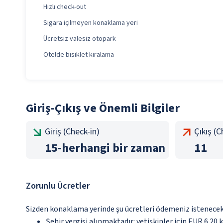
Hızlı check-out
Sigara içilmeyen konaklama yeri
Ücretsiz valesiz otopark
Otelde bisiklet kiralama
Giriş-Çıkış ve Önemli Bilgiler
Giriş (Check-in)
Çıkış (
15
-
herhangi bir zaman
11
Zorunlu Ücretler
Sizden konaklama yerinde şu ücretleri ödemeniz istenecektir
Şehir vergisi alınmaktadır: yetişkinler için EUR 6.20 k