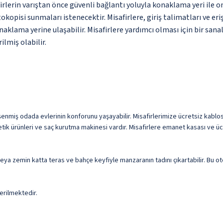
erin varıştan önce güvenli bağlantı yoluyla konaklama yeri ile on
kopisi sunmaları istenecektir. Misafirlere, giriş talimatları ve er
konaklama yerine ulaşabilir. Misafirlere yardımcı olması için bir 
ilmiş olabilir.
enmiş odada evlerinin konforunu yaşayabilir. Misafirlerimize ücretsiz kablosu
ik ürünleri ve saç kurutma makinesi vardır. Misafirlere emanet kasası ve ücr
ir veya zemin katta teras ve bahçe keyfiyle manzaranın tadını çıkartabilir. Bu 
erilmektedir.