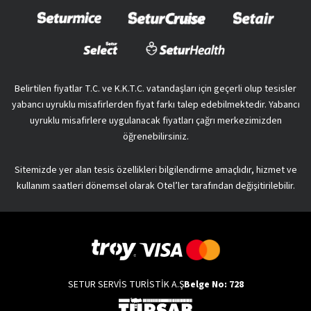
Belirtilen fiyatlar T.C. ve K.K.T.C. vatandaşları için geçerli olup tesisler
yabancı uyruklu misafirlerden fiyat farkı talep edebilmektedir. Yabancı
uyruklu misafirlere uygulanacak fiyatları çağrı merkezimizden
öğrenebilirsiniz.
Sitemizde yer alan tesis özellikleri bilgilendirme amaçlıdır, hizmet ve
kullanım saatleri dönemsel olarak Otel’ler tarafından değişitirilebilir.
SETUR SERVİS TURİSTİK A.Ş
Belge No: 728