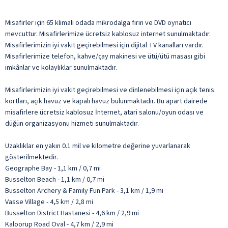
Misafirler için 65 klimalı odada mikrodalga fırın ve DVD oynatıcı
mevcuttur. Misafirlerimize ücretsiz kablosuz internet sunulmaktadır.
Misafirlerimizin iyi vakit geçirebilmesi için dijital TV kanalları vardır.
Misafirlerimize telefon, kahve/çay makinesi ve ütü/ütü masası gibi
imkânlar ve kolaylıklar sunulmaktadır.
Misafirlerimizin iyi vakit geçirebilmesi ve dinlenebilmesi için açık tenis
kortları, açık havuz ve kapalı havuz bulunmaktadır. Bu apart dairede
misafirlere ücretsiz kablosuz İnternet, atari salonu/oyun odası ve
düğün organizasyonu hizmeti sunulmaktadır.
Uzaklıklar en yakın 0.1 mil ve kilometre değerine yuvarlanarak
gösterilmektedir.
Geographe Bay - 1,1 km / 0,7 mi
Busselton Beach - 1,1 km / 0,7 mi
Busselton Archery & Family Fun Park - 3,1 km / 1,9 mi
Vasse Village - 4,5 km / 2,8 mi
Busselton District Hastanesi - 4,6 km / 2,9 mi
Kaloorup Road Oval - 4,7 km / 2,9 mi