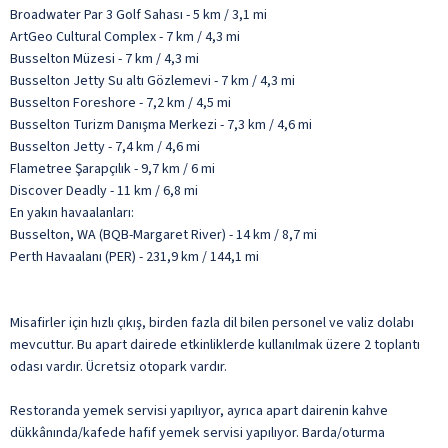
Broadwater Par 3 Golf Sahası - 5 km / 3,1 mi
ArtGeo Cultural Complex - 7 km / 4,3 mi
Busselton Müzesi - 7 km / 4,3 mi
Busselton Jetty Su altı Gözlemevi - 7 km / 4,3 mi
Busselton Foreshore - 7,2 km / 4,5 mi
Busselton Turizm Danışma Merkezi - 7,3 km / 4,6 mi
Busselton Jetty - 7,4 km / 4,6 mi
Flametree Şarapçılık - 9,7 km / 6 mi
Discover Deadly - 11 km / 6,8 mi
En yakın havaalanları:
Busselton, WA (BQB-Margaret River) - 14 km / 8,7 mi
Perth Havaalanı (PER) - 231,9 km / 144,1 mi
Misafirler için hızlı çıkış, birden fazla dil bilen personel ve valiz dolabı
mevcuttur. Bu apart dairede etkinliklerde kullanılmak üzere 2 toplantı
odası vardır. Ücretsiz otopark vardır.
Restoranda yemek servisi yapılıyor, ayrıca apart dairenin kahve
dükkânında/kafede hafif yemek servisi yapılıyor. Barda/oturma