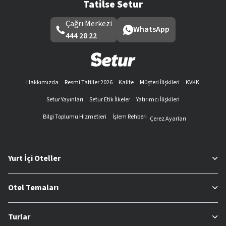
Tatilse Setur
Çağrı Merkezi
WhatsApp
444 28 22
Hakkımızda
Resmi Tatiller 2026
Kalite
Müşteri İlişkileri
KVKK
Setur Yayınları
Setur Etik İlkeler
Yatırımcı İlişkileri
Bilgi Toplumu Hizmetleri
İşlem Rehberi
Çerez Ayarları
Yurt İçi Oteller
Otel Temaları
Turlar