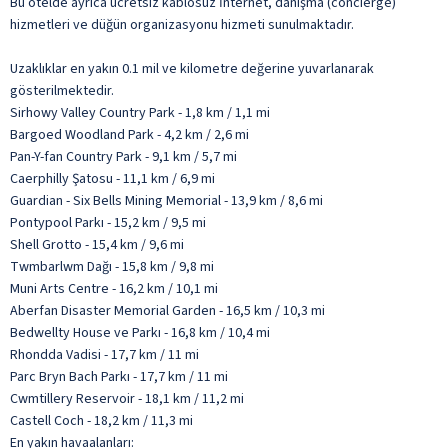
Bu otelde ayrıca ücretsiz kablosuz İnternet, danışma (concierge)
hizmetleri ve düğün organizasyonu hizmeti sunulmaktadır.
Uzaklıklar en yakın 0.1 mil ve kilometre değerine yuvarlanarak
gösterilmektedir.
Sirhowy Valley Country Park - 1,8 km / 1,1 mi
Bargoed Woodland Park - 4,2 km / 2,6 mi
Pan-Y-fan Country Park - 9,1 km / 5,7 mi
Caerphilly Şatosu - 11,1 km / 6,9 mi
Guardian - Six Bells Mining Memorial - 13,9 km / 8,6 mi
Pontypool Parkı - 15,2 km / 9,5 mi
Shell Grotto - 15,4 km / 9,6 mi
Twmbarlwm Dağı - 15,8 km / 9,8 mi
Muni Arts Centre - 16,2 km / 10,1 mi
Aberfan Disaster Memorial Garden - 16,5 km / 10,3 mi
Bedwellty House ve Parkı - 16,8 km / 10,4 mi
Rhondda Vadisi - 17,7 km / 11 mi
Parc Bryn Bach Parkı - 17,7 km / 11 mi
Cwmtillery Reservoir - 18,1 km / 11,2 mi
Castell Coch - 18,2 km / 11,3 mi
En yakın havaalanları: