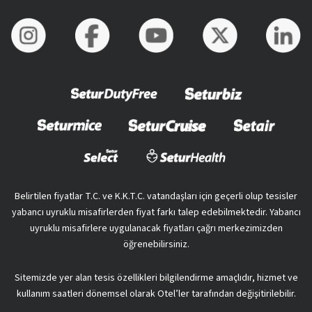
Belirtilen fiyatlar T.C. ve K.K.T.C. vatandaşları için geçerli olup tesisler
yabancı uyruklu misafirlerden fiyat farkı talep edebilmektedir. Yabancı
uyruklu misafirlere uygulanacak fiyatları çağrı merkezimizden
öğrenebilirsiniz.
Sitemizde yer alan tesis özellikleri bilgilendirme amaçlıdır, hizmet ve
kullanım saatleri dönemsel olarak Otel’ler tarafından değişitirilebilir.