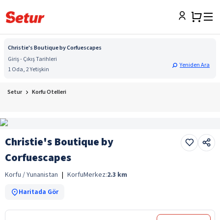
Christie's Boutique by Corfuescapes
Giriş - Çıkış Tarihleri
Yeniden Ara
1 Oda, 2 Yetişkin
Setur
Korfu Otelleri
Christie's Boutique by
Corfuescapes
Korfu / Yunanistan
|
Korfu
Merkez:
2.3
km
Haritada Gör