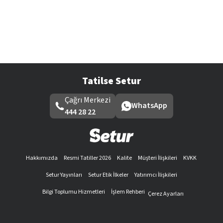
Tatilse Setur
Çağrı Merkezi
WhatsApp
444 28 22
Hakkımızda
Resmi Tatiller 2026
Kalite
Müşteri İlişkileri
KVKK
Setur Yayınları
Setur Etik İlkeler
Yatırımcı İlişkileri
Bilgi Toplumu Hizmetleri
İşlem Rehberi
Çerez Ayarları