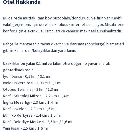
Otel Hakkında
Bu dairede mutfak, tam boy buzdolabı/dondurucu ve fırın var. Keyifli
vakit geçirmeniz için ücretsiz kablosuz internet sunuluyor. Misafirlerin
konforu için elektrikli su ısıtıcıları ve çamaşır makinesi sunulmaktadır.
Bahçe ile manzaranın tadını çıkartın ve danışma (concierge) hizmetleri
gibi imkânlardan/kolaylıklardan yararlanın.
Uzaklıklar en yakın 0.1 mil ve kilometre değerine yuvarlanarak
gösterilmektedir.
İyon Denizi - 0,1 km / 0,1 mi
Ionio Üniversitesi - 1,9 km / 1,2 mi
Otobüs Terminali - 2 km / 1,3 mi
Korfu Arkeoloji Müzesi - 2,2 km / 1,4 mi
İngiliz Mezarlığı - 2,3 km / 1,4 mi
Korfu İskelesi - 2,3 km / 1,5 mi
Ethniko Kerkyras - 2,4 km / 1,5 mi
Korfu Belediye Merkezi - 2,5 km / 1,6 mi
Yeni Hisar - 2,5 km / 1,6 mi