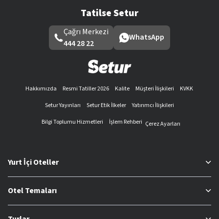
Tatilse Setur
Çağrı Merkezi
WhatsApp
444 28 22
Hakkımızda
Resmi Tatiller 2026
Kalite
Müşteri İlişkileri
KVKK
Setur Yayınları
Setur Etik İlkeler
Yatırımcı İlişkileri
Bilgi Toplumu Hizmetleri
İşlem Rehberi
Çerez Ayarları
Yurt İçi Oteller
Otel Temaları
Turlar