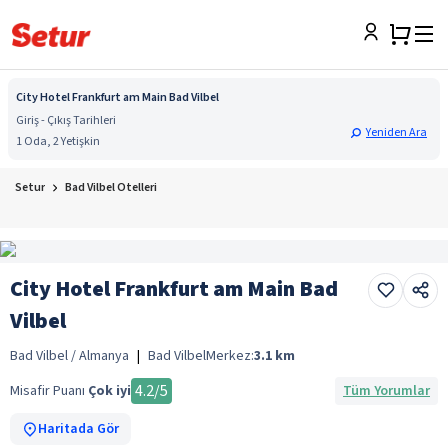
City Hotel Frankfurt am Main Bad Vilbel
Giriş - Çıkış Tarihleri
Yeniden Ara
1 Oda, 2 Yetişkin
Setur
Bad Vilbel Otelleri
City Hotel Frankfurt am Main Bad
Vilbel
Bad Vilbel / Almanya
|
Bad Vilbel
Merkez:
3.1
km
4.2
/5
Misafir Puanı
Çok iyi
Tüm Yorumlar
Haritada Gör