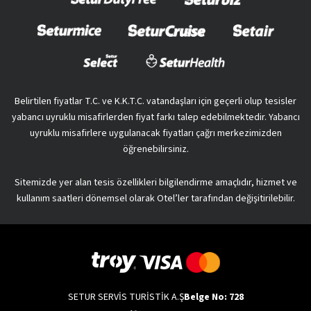
Belirtilen fiyatlar T.C. ve K.K.T.C. vatandaşları için geçerli olup tesisler
yabancı uyruklu misafirlerden fiyat farkı talep edebilmektedir. Yabancı
uyruklu misafirlere uygulanacak fiyatları çağrı merkezimizden
öğrenebilirsiniz.
Sitemizde yer alan tesis özellikleri bilgilendirme amaçlıdır, hizmet ve
kullanım saatleri dönemsel olarak Otel’ler tarafından değişitirilebilir.
SETUR SERVİS TURİSTİK A.Ş
Belge No: 728