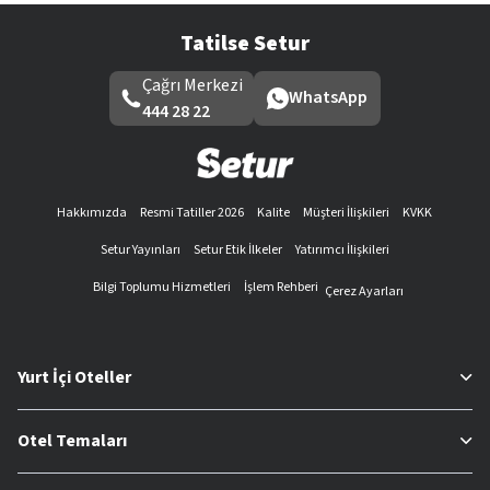
Tatilse Setur
Çağrı Merkezi
WhatsApp
444 28 22
Hakkımızda
Resmi Tatiller 2026
Kalite
Müşteri İlişkileri
KVKK
Setur Yayınları
Setur Etik İlkeler
Yatırımcı İlişkileri
Bilgi Toplumu Hizmetleri
İşlem Rehberi
Çerez Ayarları
Yurt İçi Oteller
Otel Temaları