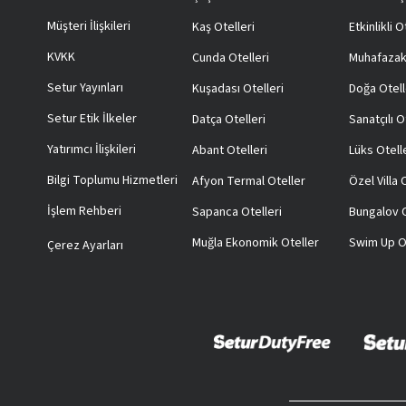
Müşteri İlişkileri
Kaş Otelleri
Etkinlikli O
KVKK
Cunda Otelleri
Muhafazak
Setur Yayınları
Kuşadası Otelleri
Doğa Otell
Setur Etik İlkeler
Datça Otelleri
Sanatçılı O
Yatırımcı İlişkileri
Abant Otelleri
Lüks Otell
Bilgi Toplumu Hizmetleri
Afyon Termal Oteller
Özel Villa
İşlem Rehberi
Sapanca Otelleri
Bungalov O
Muğla Ekonomik Oteller
Swim Up O
Çerez Ayarları