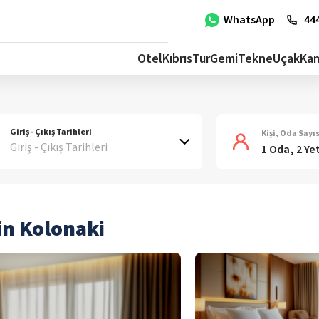
WhatsApp
444
Otel
Kıbrıs
Tur
Gemi
Tekne
Uçak
Ka
Giriş - Çıkış Tarihleri
Kişi, Oda Sayıs
Giriş - Çıkış Tarihleri
1 Oda, 2 Ye
in Kolonaki