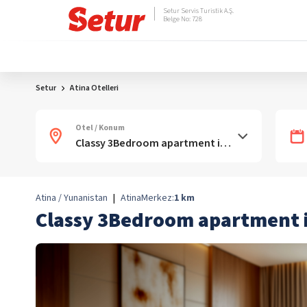
Setur Servis Turistik A.Ş.
Belge No: 728
Setur
Atina Otelleri
Otel / Konum
Atina / Yunanistan
|
Atina
Merkez:
1
km
Classy 3Bedroom apartment 