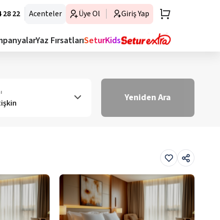
 28 22
Acenteler
Üye Ol
Giriş Yap
mpanyalar
Yaz Fırsatları
SeturKids
ı
Yeniden Ara
tişkin