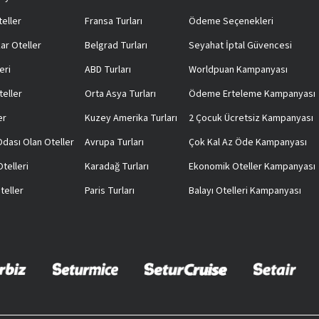
teller
Fransa Turları
Ödeme Seçenekleri
ar Oteller
Belgrad Turları
Seyahat İptal Güvencesi
eri
ABD Turları
Worldpuan Kampanyası
teller
Orta Asya Turları
Ödeme Erteleme Kampanyası
er
Kuzey Amerika Turları
2 Çocuk Ücretsiz Kampanyası
 Odası Olan Oteller
Avrupa Turları
Çok Kal Az Öde Kampanyası
telleri
Karadağ Turları
Ekonomik Oteller Kampanyası
teller
Paris Turları
Balayı Otelleri Kampanyası