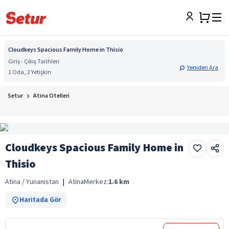
Cloudkeys Spacious Family Home in Thisio
Giriş - Çıkış Tarihleri
Yeniden Ara
1 Oda, 2 Yetişkin
Setur
Atina Otelleri
Cloudkeys Spacious Family Home in
Thisio
Atina / Yunanistan
|
Atina
Merkez:
1.6
km
Haritada Gör