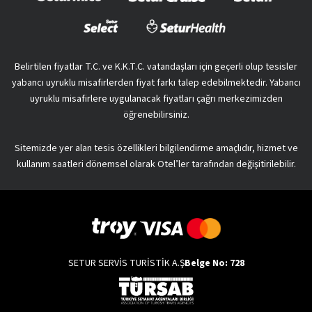
Belirtilen fiyatlar T.C. ve K.K.T.C. vatandaşları için geçerli olup tesisler
yabancı uyruklu misafirlerden fiyat farkı talep edebilmektedir. Yabancı
uyruklu misafirlere uygulanacak fiyatları çağrı merkezimizden
öğrenebilirsiniz.
Sitemizde yer alan tesis özellikleri bilgilendirme amaçlıdır, hizmet ve
kullanım saatleri dönemsel olarak Otel’ler tarafından değişitirilebilir.
SETUR SERVİS TURİSTİK A.Ş
Belge No: 728