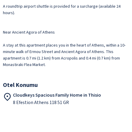
A roundtrip airport shuttle is provided for a surcharge (available 24
hours).
Near Ancient Agora of Athens
A stay at this apartment places you in the heart of Athens, within a 10-
minute walk of Ermou Street and Ancient Agora of Athens. This
apartment is 0.7 mi (1.2 km) from Acropolis and 0.4 mi (0.7 km) from
Monastiraki Flea Market.
Otel Konumu
Cloudkeys Spacious Family Home in Thisio
8 Efestion Athens 118 51 GR