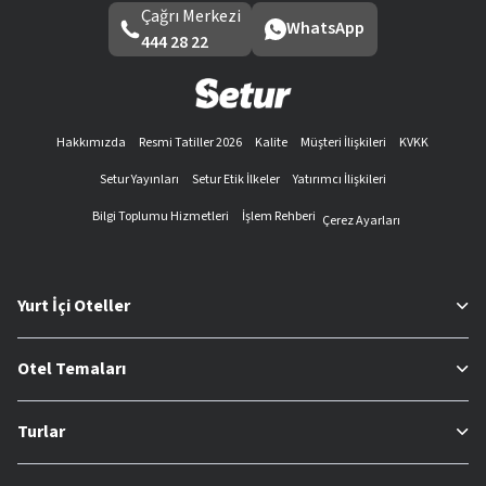
Çağrı Merkezi
WhatsApp
444 28 22
Hakkımızda
Resmi Tatiller 2026
Kalite
Müşteri İlişkileri
KVKK
Setur Yayınları
Setur Etik İlkeler
Yatırımcı İlişkileri
Bilgi Toplumu Hizmetleri
İşlem Rehberi
Çerez Ayarları
Yurt İçi Oteller
Otel Temaları
Turlar