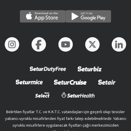
Belirtilen fiyatlar T.C. ve K.K.T.C. vatandaşları için geçerli olup tesisler
yabancı uyruklu misafirlerden fiyat farkı talep edebilmektedir. Yabancı
uyruklu misafirlere uygulanacak fiyatları çağrı merkezimizden