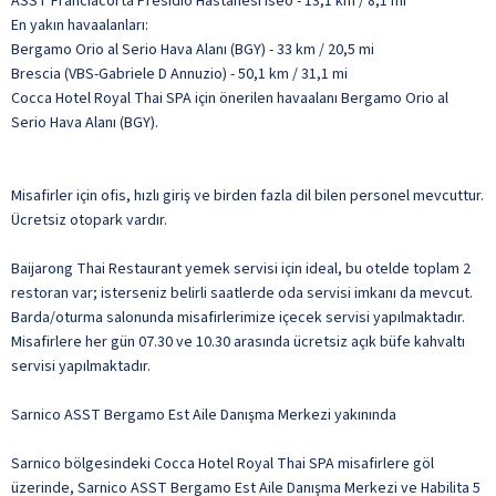
ASST Franciacorta Presidio Hastanesi Iseo - 13,1 km / 8,1 mi
En yakın havaalanları:
Bergamo Orio al Serio Hava Alanı (BGY) - 33 km / 20,5 mi
Brescia (VBS-Gabriele D Annuzio) - 50,1 km / 31,1 mi
Cocca Hotel Royal Thai SPA için önerilen havaalanı Bergamo Orio al
Serio Hava Alanı (BGY).
Misafirler için ofis, hızlı giriş ve birden fazla dil bilen personel mevcuttur.
Ücretsiz otopark vardır.
Baijarong Thai Restaurant yemek servisi için ideal, bu otelde toplam 2
restoran var; isterseniz belirli saatlerde oda servisi imkanı da mevcut.
Barda/oturma salonunda misafirlerimize içecek servisi yapılmaktadır.
Misafirlere her gün 07.30 ve 10.30 arasında ücretsiz açık büfe kahvaltı
servisi yapılmaktadır.
Sarnico ASST Bergamo Est Aile Danışma Merkezi yakınında
Sarnico bölgesindeki Cocca Hotel Royal Thai SPA misafirlere göl
üzerinde, Sarnico ASST Bergamo Est Aile Danışma Merkezi ve Habilita 5