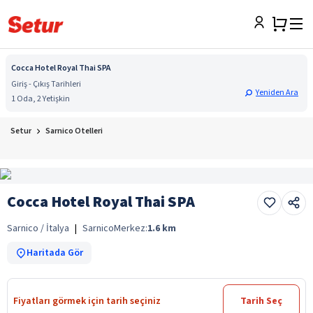
Cocca Hotel Royal Thai SPA
Giriş - Çıkış Tarihleri
Yeniden Ara
1 Oda, 2 Yetişkin
Setur
Sarnico Otelleri
Cocca Hotel Royal Thai SPA
Sarnico / İtalya
|
Sarnico
Merkez:
1.6
km
Haritada Gör
Fiyatları görmek için tarih seçiniz
Tarih Seç