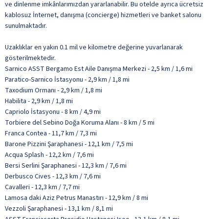
ve dinlenme imkânlarımızdan yararlanabilir. Bu otelde ayrıca ücretsiz
kablosuz İnternet, danışma (concierge) hizmetleri ve banket salonu
sunulmaktadır.
Uzaklıklar en yakın 0.1 mil ve kilometre değerine yuvarlanarak
gösterilmektedir.
Sarnico ASST Bergamo Est Aile Danışma Merkezi - 2,5 km / 1,6 mi
Paratico-Sarnico İstasyonu - 2,9 km / 1,8 mi
Taxodium Ormanı - 2,9 km / 1,8 mi
Habilita - 2,9 km / 1,8 mi
Capriolo İstasyonu - 8 km / 4,9 mi
Torbiere del Sebino Doğa Koruma Alanı - 8 km / 5 mi
Franca Contea - 11,7 km / 7,3 mi
Barone Pizzini Şaraphanesi - 12,1 km / 7,5 mi
Acqua Splash - 12,2 km / 7,6 mi
Bersi Serlini Şaraphanesi - 12,3 km / 7,6 mi
Derbusco Cives - 12,3 km / 7,6 mi
Cavalleri - 12,3 km / 7,7 mi
Lamosa daki Aziz Petrus Manastırı - 12,9 km / 8 mi
Vezzoli Şaraphanesi - 13,1 km / 8,1 mi