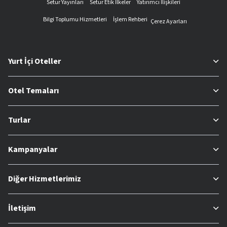
Setur Yayınları
Setur Etik İlkeler
Yatırımcı İlişkileri
Bilgi Toplumu Hizmetleri
İşlem Rehberi
Çerez Ayarları
Yurt İçi Oteller
Otel Temaları
Turlar
Kampanyalar
Diğer Hizmetlerimiz
İletişim