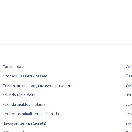
Tadım odası
Yak
Otopark Saatleri - 24 saat
Öze
Teklif/romantik organizasyon paketleri
Yak
Yakında tüple dalış
Ücr
Yakında bisiklet kiralama
Lob
Feribot terminali servisi (ücretli)
Tesi
Havaalanı servisi (ücretli)
Yak