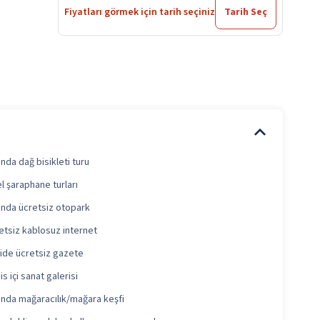
Fiyatları görmek için tarih seçiniz
Tarih Seç
ında dağ bisikleti turu
l şaraphane turları
ında ücretsiz otopark
etsiz kablosuz internet
ide ücretsiz gazete
s içi sanat galerisi
ında mağaracılık/mağara keşfi