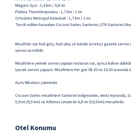
Megaro Gyzi - 1,4 km / 0,8 mi
Plateia Theotokopoulou - 1,7 km / 1 mi
Ortodoks Metropol Katedrali - 1,7 km / 1 mi
Tercih edilen havaalanı Cocoon Suites Santorini (JTR-Santorini Ulu
Misafirler için hızlı giriş, hızlı çıkış ve lobide ücretsiz gazete serv
servisi ücretlidir.
Misafirlere yemek servisi yapılan restoran var, ayrıca kahve dükkâ
içecek servisi yapıyor. Misafirlere her gün 08.30 ve 10.30 arasında 
Ayos Nikolaos yakınında
Cocoon Suites misafirlere Santorini bölgesinde, deniz kıyısında, Sa
5,9 mi (9,5 km) ve Athinios Limanı ile 6,8 mi (10,9 km) mesafede.
Otel Konumu