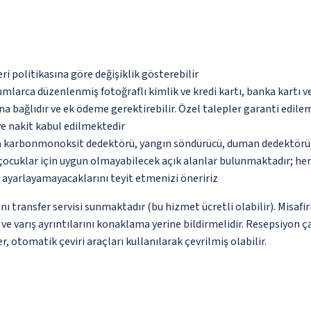
eri politikasına göre değişiklik gösterebilir
umlarca düzenlenmiş fotoğraflı kimlik ve kredi kartı, banka kartı v
na bağlıdır ve ek ödeme gerektirebilir. Özel talepler garanti edile
ve nakit kabul edilmektedir
da karbonmonoksit dedektörü, yangın söndürücü, duman dedektörü, g
çocuklar için uygun olmayabilecek açık alanlar bulunmaktadır; he
p ayarlayamayacaklarını teyit etmenizi öneririz
ı transfer servisi sunmaktadır (bu hizmet ücretli olabilir). Misafir
e varış ayrıntılarını konaklama yerine bildirmelidir. Resepsiyon ça
, otomatik çeviri araçları kullanılarak çevrilmiş olabilir.