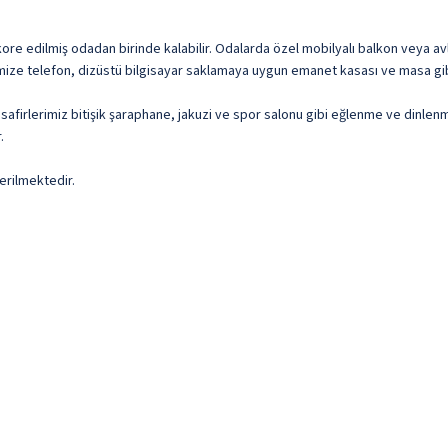
ore edilmiş odadan birinde kalabilir. Odalarda özel mobilyalı balkon veya avlu 
erimize telefon, dizüstü bilgisayar saklamaya uygun emanet kasası ve masa gib
safirlerimiz bitişik şaraphane, jakuzi ve spor salonu gibi eğlenme ve dinlenm
.
erilmektedir.