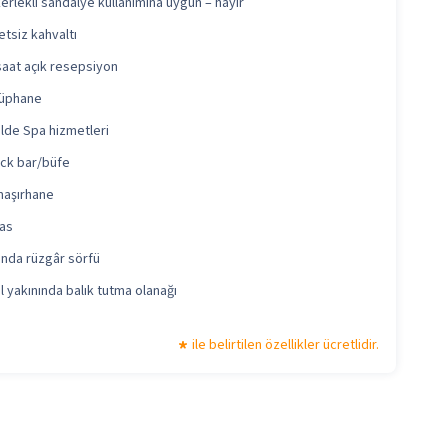
erlekli sandalye kullanımına uygun – hayır
etsiz kahvaltı
saat açık resepsiyon
üphane
lde Spa hizmetleri
ck bar/büfe
aşırhane
as
ında rüzgâr sörfü
l yakınında balık tutma olanağı
ile belirtilen özellikler ücretlidir.