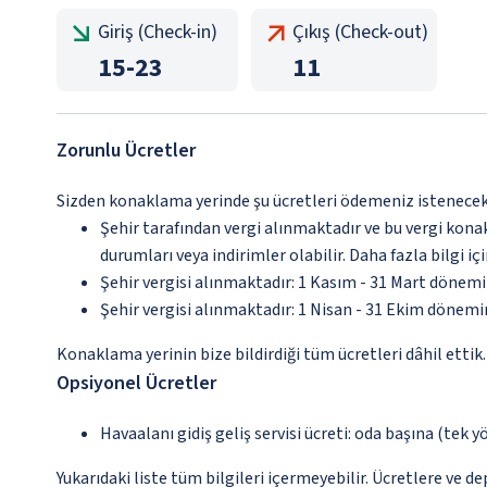
Giriş (Check-in)
Çıkış (Check-out)
15
-
23
11
Zorunlu Ücretler
Sizden konaklama yerinde şu ücretleri ödemeniz istenecektir
Şehir tarafından vergi alınmaktadır ve bu vergi kon
durumları veya indirimler olabilir. Daha fazla bilgi 
Şehir vergisi alınmaktadır: 1 Kasım - 31 Mart dönem
Şehir vergisi alınmaktadır: 1 Nisan - 31 Ekim dönem
Konaklama yerinin bize bildirdiği tüm ücretleri dâhil ettik.
Opsiyonel Ücretler
Havaalanı gidiş geliş servisi ücreti: oda başına (tek y
Yukarıdaki liste tüm bilgileri içermeyebilir. Ücretlere ve de