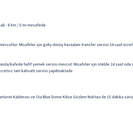
sal) - 8 km / 5 mi mesafede
isi mevcuttur. Misafirler için gidiş-dönüş havaalanı transfer servisi 24 saat üc
nında/kafede hafif yemek servisi mevcut. Misafirler için otelde 24 saat oda 
ücretsiz tam kahvaltı servisi yapılmaktadır.
ntorini Kalderası ve Oia Blue Dome Kilise Gözlem Noktası ile 15 dakika sürüş