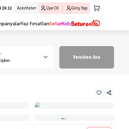
 28 22
Acenteler
Üye Ol
Giriş Yap
mpanyalar
Yaz Fırsatları
SeturKids
ı
Yeniden Ara
tişkin
Haritada Gör