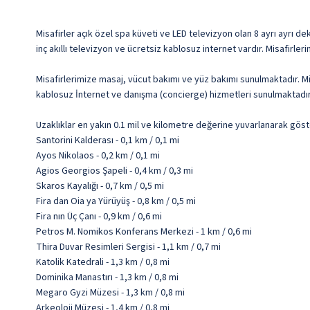
Misafirler açık özel spa küveti ve LED televizyon olan 8 ayrı ayrı dek
inç akıllı televizyon ve ücretsiz kablosuz internet vardır. Misafirl
Misafirlerimize masaj, vücut bakımı ve yüz bakımı sunulmaktadır. Mi
kablosuz İnternet ve danışma (concierge) hizmetleri sunulmaktadır
Uzaklıklar en yakın 0.1 mil ve kilometre değerine yuvarlanarak göst
Santorini Kalderası - 0,1 km / 0,1 mi
Ayos Nikolaos - 0,2 km / 0,1 mi
Agios Georgios Şapeli - 0,4 km / 0,3 mi
Skaros Kayalığı - 0,7 km / 0,5 mi
Fira dan Oia ya Yürüyüş - 0,8 km / 0,5 mi
Fira nın Üç Çanı - 0,9 km / 0,6 mi
Petros M. Nomikos Konferans Merkezi - 1 km / 0,6 mi
Thira Duvar Resimleri Sergisi - 1,1 km / 0,7 mi
Katolik Katedrali - 1,3 km / 0,8 mi
Dominika Manastırı - 1,3 km / 0,8 mi
Megaro Gyzi Müzesi - 1,3 km / 0,8 mi
Arkeoloji Müzesi - 1,4 km / 0,8 mi