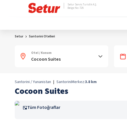
Setur Servis Turistik A.Ş.
Belge No: 728
Setur
Santorini Otelleri
Otel / Konum
Santorini / Yunanistan
|
Santorini
Merkez:
3.8
km
Cocoon Suites
Tüm Fotoğraflar