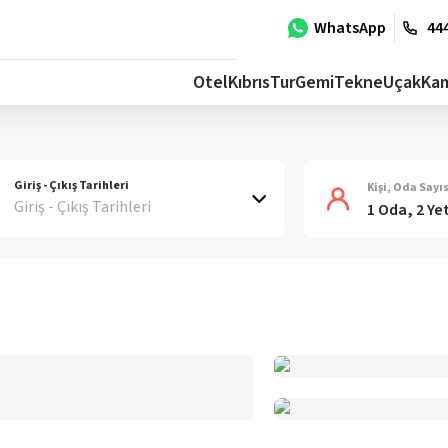
WhatsApp
444
Otel
Kıbrıs
Tur
Gemi
Tekne
Uçak
Ka
Giriş - Çıkış Tarihleri
Kişi, Oda Sayıs
Giriş - Çıkış Tarihleri
1 Oda, 2 Ye