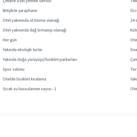
Çiftlere özel yemek servisi
Tek
Bitişikte şaraphane
Ücr
Otel yakınında at binme olanağı
24 
Otel yakınında dağ tırmanışı olanağı
Küt
Her gün
Ote
Yakında ekolojik turlar
Sna
Yakında doğa yürüyüşü/bisiklet parkurları
Çam
Spor salonu
Ter
Otelde bisiklet kiralama
Yak
Sıcak su havuzlarının sayısı - 1
Ote