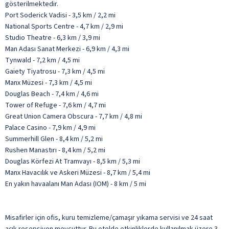
gösterilmektedir.
Port Soderick Vadisi - 3,5 km / 2,2 mi
National Sports Centre - 4,7 km / 2,9 mi
Studio Theatre - 6,3 km / 3,9 mi
Man Adası Sanat Merkezi - 6,9 km / 4,3 mi
Tynwald - 7,2 km / 4,5 mi
Gaiety Tiyatrosu - 7,3 km / 4,5 mi
Manx Müzesi - 7,3 km / 4,5 mi
Douglas Beach - 7,4 km / 4,6 mi
Tower of Refuge - 7,6 km / 4,7 mi
Great Union Camera Obscura - 7,7 km / 4,8 mi
Palace Casino - 7,9 km / 4,9 mi
Summerhill Glen - 8,4 km / 5,2 mi
Rushen Manastırı - 8,4 km / 5,2 mi
Douglas Körfezi At Tramvayı - 8,5 km / 5,3 mi
Manx Havacılık ve Askeri Müzesi - 8,7 km / 5,4 mi
En yakın havaalanı Man Adası (IOM) - 8 km / 5 mi
Misafirler için ofis, kuru temizleme/çamaşır yıkama servisi ve 24 saat
açık resepsiyon mevcuttur. Bu otelde etkinliklerde kullanılmak üzere 3