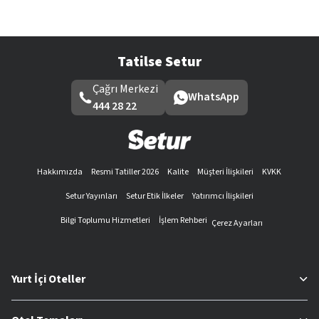
Tatilse Setur
Çağrı Merkezi
WhatsApp
444 28 22
Hakkımızda
Resmi Tatiller 2026
Kalite
Müşteri İlişkileri
KVKK
Setur Yayınları
Setur Etik İlkeler
Yatırımcı İlişkileri
Bilgi Toplumu Hizmetleri
İşlem Rehberi
Çerez Ayarları
Yurt İçi Oteller