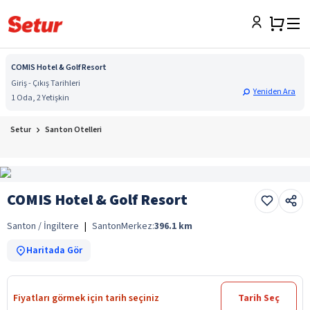
COMIS Hotel & Golf Resort
Giriş - Çıkış Tarihleri
Yeniden Ara
1 Oda, 2 Yetişkin
Setur
Santon Otelleri
COMIS Hotel & Golf Resort
Santon / İngiltere
|
Santon
Merkez:
396.1
km
Haritada Gör
Fiyatları görmek için tarih seçiniz
Tarih Seç