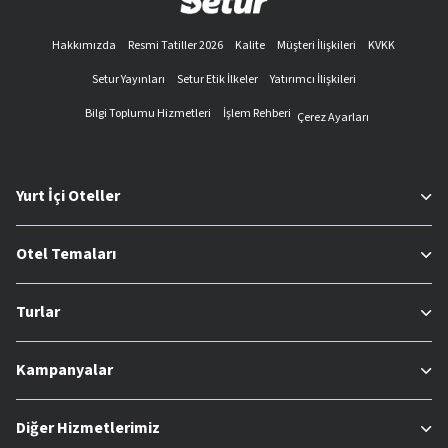
Hakkımızda
Resmi Tatiller 2026
Kalite
Müşteri İlişkileri
KVKK
Setur Yayınları
Setur Etik İlkeler
Yatırımcı İlişkileri
Bilgi Toplumu Hizmetleri
İşlem Rehberi
Çerez Ayarları
Yurt İçi Oteller
Otel Temaları
Turlar
Kampanyalar
Diğer Hizmetlerimiz