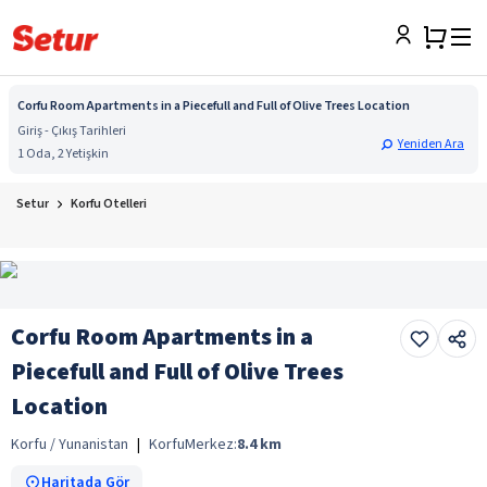
Corfu Room Apartments in a Piecefull and Full of Olive Trees Location
Giriş - Çıkış Tarihleri
Yeniden Ara
1 Oda, 2 Yetişkin
Setur
Korfu Otelleri
Corfu Room Apartments in a
Piecefull and Full of Olive Trees
Location
Korfu / Yunanistan
|
Korfu
Merkez:
8.4
km
Haritada Gör