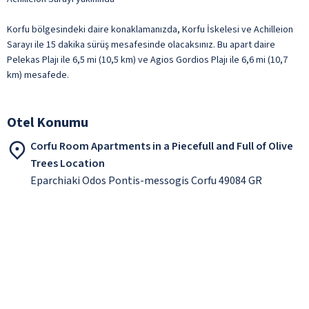
Korfu bölgesindeki daire konaklamanızda, Korfu İskelesi ve Achilleion
Sarayı ile 15 dakika sürüş mesafesinde olacaksınız. Bu apart daire
Pelekas Plajı ile 6,5 mi (10,5 km) ve Agios Gordios Plajı ile 6,6 mi (10,7
km) mesafede.
Otel Konumu
Corfu Room Apartments in a Piecefull and Full of Olive
Trees Location
Eparchiaki Odos Pontis-messogis Corfu 49084 GR