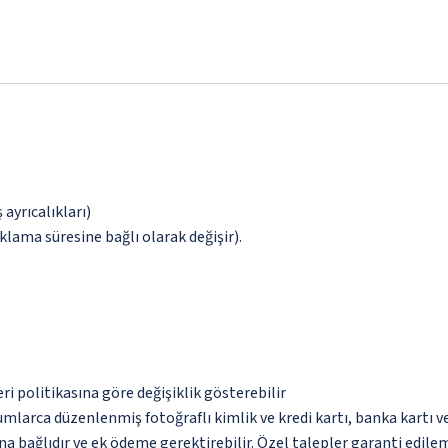
 ayrıcalıkları)
klama süresine bağlı olarak değişir).
eri politikasına göre değişiklik gösterebilir
umlarca düzenlenmiş fotoğraflı kimlik ve kredi kartı, banka kartı v
na bağlıdır ve ek ödeme gerektirebilir. Özel talepler garanti edile