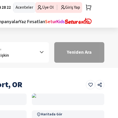
 28 22
Acenteler
Üye Ol
Giriş Yap
mpanyalar
Yaz Fırsatları
SeturKids
ı
Yeniden Ara
tişkin
ort, OR
Haritada Gör