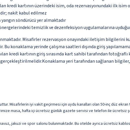
an kredi kartının üzerindeki isim, oda rezervasyonundaki ilk isim 
dir; nakit kabul edilmez
a yangın söndürücü yer almaktadır
önergelerindeki temizlik ve dezenfeksiyon uygulamalarına uyduğu
unmaktadır. Misafirler rezervasyon onayındaki iletişim bilgilerini 
dir. Bu konaklama yerinde çalışma saatleri dışında giriş yapılamam
lan kredi kartının giriş sırasında kart sahibi tarafından fotoğraflı
erçekleştirilmelidir.Konaklama yeri tarafından sağlanan bilgiler, o
ttur. Misafirlerin iyi vakit geçirmesi için uydu kanalları olan 50-inç düz ekr
ize masa, hafta içi ücretsiz günlük gazete servisi ve telefon ile ücretsiz şe
lı havuz, jakuzi ve spor salonu bulunmaktadır. Bu otelde ayrıca ücretsiz kabl