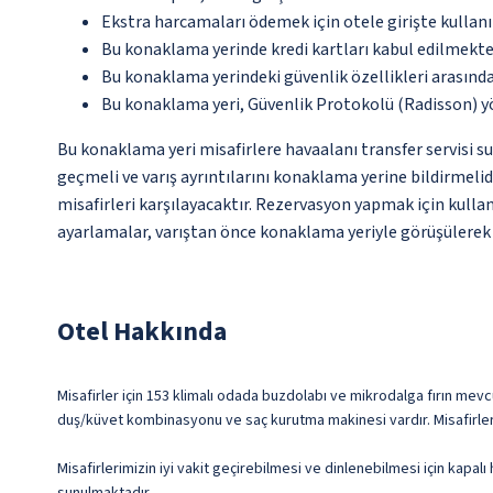
Ekstra harcamaları ödemek için otele girişte kullanıl
Bu konaklama yerinde kredi kartları kabul edilmekte
Bu konaklama yerindeki güvenlik özellikleri arasınd
Bu konaklama yeri, Güvenlik Protokolü (Radisson) y
Bu konaklama yeri misafirlere havaalanı transfer servisi s
geçmeli ve varış ayrıntılarını konaklama yerine bildirmeli
misafirleri karşılayacaktır. Rezervasyon yapmak için kullanı
ayarlamalar, varıştan önce konaklama yeriyle görüşülerek g
Otel Hakkında
Misafirler için 153 klimalı odada buzdolabı ve mikrodalga fırın mevcu
duş/küvet kombinasyonu ve saç kurutma makinesi vardır. Misafirlerim
Misafirlerimizin iyi vakit geçirebilmesi ve dinlenebilmesi için kapa