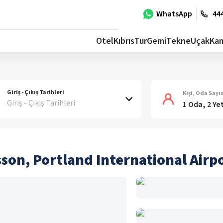
WhatsApp
444
Otel
Kıbrıs
Tur
Gemi
Tekne
Uçak
Ka
Giriş - Çıkış Tarihleri
Kişi, Oda Sayıs
Giriş - Çıkış Tarihleri
1 Oda, 2 Ye
sson, Portland International Airp