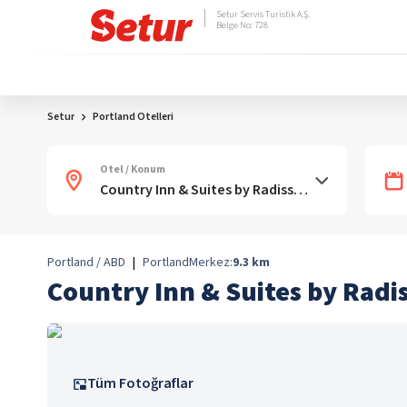
Setur Servis Turistik A.Ş.
Belge No: 728
Setur
Portland Otelleri
Otel / Konum
Portland / ABD
|
Portland
Merkez:
9.3
km
Country Inn & Suites by Radi
Tüm Fotoğraflar