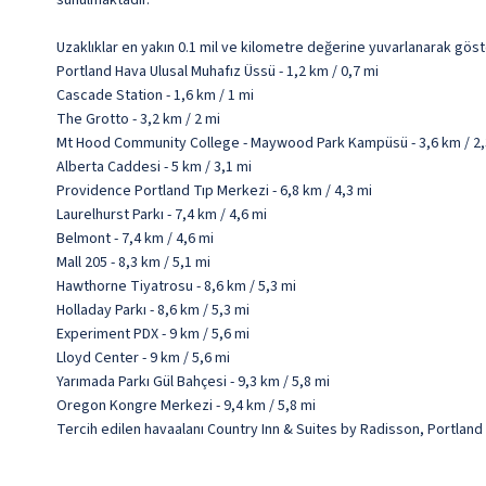
sunulmaktadır.
Uzaklıklar en yakın 0.1 mil ve kilometre değerine yuvarlanarak göst
Portland Hava Ulusal Muhafız Üssü - 1,2 km / 0,7 mi
Cascade Station - 1,6 km / 1 mi
The Grotto - 3,2 km / 2 mi
Mt Hood Community College - Maywood Park Kampüsü - 3,6 km / 2,
Alberta Caddesi - 5 km / 3,1 mi
Providence Portland Tıp Merkezi - 6,8 km / 4,3 mi
Laurelhurst Parkı - 7,4 km / 4,6 mi
Belmont - 7,4 km / 4,6 mi
Mall 205 - 8,3 km / 5,1 mi
Hawthorne Tiyatrosu - 8,6 km / 5,3 mi
Holladay Parkı - 8,6 km / 5,3 mi
Experiment PDX - 9 km / 5,6 mi
Lloyd Center - 9 km / 5,6 mi
Yarımada Parkı Gül Bahçesi - 9,3 km / 5,8 mi
Oregon Kongre Merkezi - 9,4 km / 5,8 mi
Tercih edilen havaalanı Country Inn & Suites by Radisson, Portland 