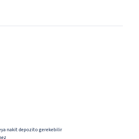
eya nakit depozito gerekebilir
mez