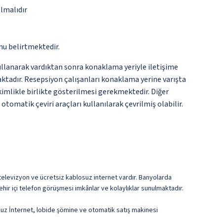
olmalıdır
nu belirtmektedir.
kullanarak vardıktan sonra konaklama yeriyle iletişime
aktadır. Resepsiyon çalışanları konaklama yerine varışta
 kimlikle birlikte gösterilmesi gerekmektedir. Diğer
tomatik çeviri araçları kullanılarak çevrilmiş olabilir.
an televizyon ve ücretsiz kablosuz internet vardır. Banyolarda
hir içi telefon görüşmesi imkânlar ve kolaylıklar sunulmaktadır.
osuz İnternet, lobide şömine ve otomatik satış makinesi