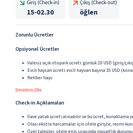
Giriş (Check-in)
Çıkış (Check-out)
15
-
02.30
öğlen
Zorunlu Ücretler
Opsiyonel Ücretler
Valesiz açık otopark ücreti: günlük 10 USD (giriş/çıkış
Evcil haycan ücreti: evcil hayvan başına 35 USD (kona
Rehber hayv
Devamını Oku
Check-in Açıklamaları
İlave yatak ücreti alınabilir ve bu ücret, konaklama y
Olası ekstra harcamalar için otele girişte, resmi kur
Özel talepler, otele giriş sırasında müsaitlik durumu