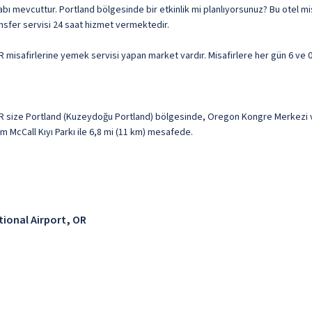
olabı mevcuttur. Portland bölgesinde bir etkinlik mi planlıyorsunuz? Bu otel m
ansfer servisi 24 saat hizmet vermektedir.
R misafirlerine yemek servisi yapan market vardır. Misafirlere her gün 6 ve 0
, OR size Portland (Kuzeydoğu Portland) bölgesinde, Oregon Kongre Merkezi 
 McCall Kıyı Parkı ile 6,8 mi (11 km) mesafede.
tional Airport, OR